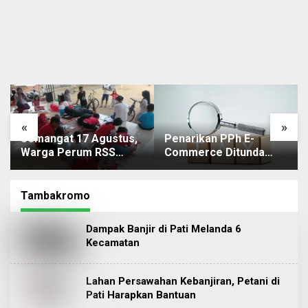
«
»
Semangat 17 Agustus,
Penarikan PPh E-
Warga Perum RSS
Commerce Ditunda
Sidokerto Pati Ikuti
hingga November
Berbagai Perlombaan
Mendatang
Tambakromo
Dampak Banjir di Pati Melanda 6
Kecamatan
Lahan Persawahan Kebanjiran, Petani di
Pati Harapkan Bantuan