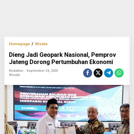
Dieng
Homepage
/
Wisata
Jadi
Dieng Jadi Geopark Nasional, Pemprov
Geopark
Nasional,
Jateng Dorong Pertumbuhan Ekonomi
Pemprov
Jateng
Redaktur
September 24, 2025
Wisata
Dorong
Pertumbuhan
Ekonomi