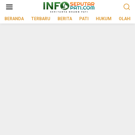
Lewati
ke
konten
BERANDA
TERBARU
BERITA
PATI
HUKUM
OLAHR