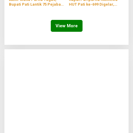
Bupati Pati Lantik 75 Pejabat
HUT Pati ke-699 Digelar,
Baru di Lingkungan
Usung Tema ‘Teguhkan Spirit
Pemerintahan
Kebersamaan Menuju Pati
Sejahtera’
View More