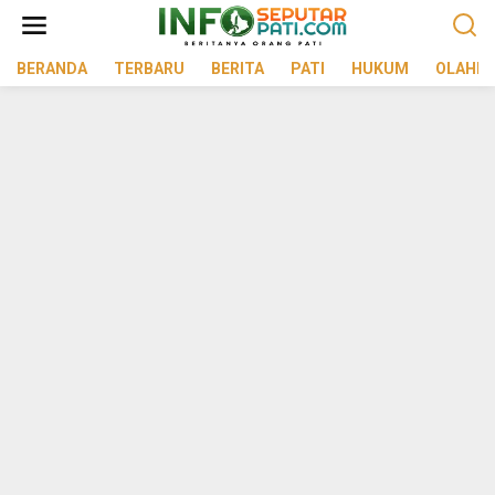
Lewati
ke
konten
BERANDA
TERBARU
BERITA
PATI
HUKUM
OLAHR