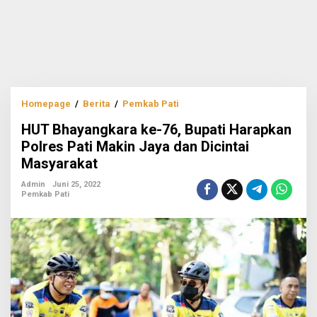
HUT
Homepage
/
Berita
/
Pemkab Pati
Bhayangkara
HUT Bhayangkara ke-76, Bupati Harapkan
ke-
76,
Polres Pati Makin Jaya dan Dicintai
Bupati
Masyarakat
Harapkan
Polres
Admin
Juni 25, 2022
Pati
Pemkab Pati
Makin
Jaya
dan
Dicintai
Masyarakat