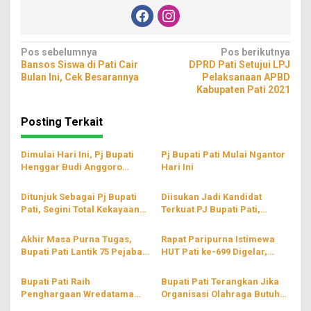
Navigasi
Pos sebelumnya
Pos berikutnya
Bansos Siswa di Pati Cair
DPRD Pati Setujui LPJ
pos
Bulan Ini, Cek Besarannya
Pelaksanaan APBD
Kabupaten Pati 2021
Posting Terkait
Dimulai Hari Ini, Pj Bupati
Pj Bupati Pati Mulai Ngantor
Henggar Budi Anggoro
Hari Ini
Membuka Pra-Porprov
Taekwondo 2022
Ditunjuk Sebagai Pj Bupati
Diisukan Jadi Kandidat
Pati, Segini Total Kekayaan
Terkuat PJ Bupati Pati,
Henggar Budi Anggoro
Jumani: Secara Pribadi Saya
Tidak Siap
Akhir Masa Purna Tugas,
Rapat Paripurna Istimewa
Bupati Pati Lantik 75 Pejabat
HUT Pati ke-699 Digelar,
Baru di Lingkungan
Usung Tema ‘Teguhkan Spirit
Pemerintahan
Kebersamaan Menuju Pati
Bupati Pati Raih
Bupati Pati Terangkan Jika
Sejahtera’
Penghargaan Wredatama
Organisasi Olahraga Butuh
Nugraha Utama
Orang yang Kerja Ikhlas