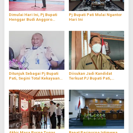
Dimulai Hari Ini, Pj Bupati
Pj Bupati Pati Mulai Ngantor
Henggar Budi Anggoro
Hari Ini
Membuka Pra-Porprov
Taekwondo 2022
Ditunjuk Sebagai Pj Bupati
Diisukan Jadi Kandidat
Pati, Segini Total Kekayaan
Terkuat PJ Bupati Pati,
Henggar Budi Anggoro
Jumani: Secara Pribadi Saya
Tidak Siap
Akhir Masa Purna Tugas,
Rapat Paripurna Istimewa