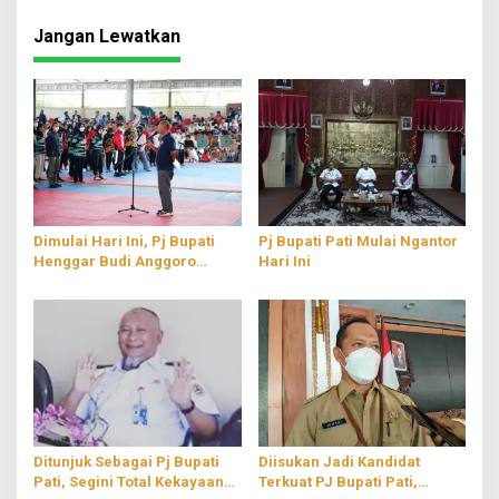
Jangan Lewatkan
Dimulai Hari Ini, Pj Bupati
Pj Bupati Pati Mulai Ngantor
Henggar Budi Anggoro
Hari Ini
Membuka Pra-Porprov
Taekwondo 2022
Ditunjuk Sebagai Pj Bupati
Diisukan Jadi Kandidat
Pati, Segini Total Kekayaan
Terkuat PJ Bupati Pati,