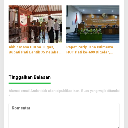
Henggar Budi Anggoro
Jumani: Secara Pribadi Saya
Tidak Siap
Akhir Masa Purna Tugas,
Rapat Paripurna Istimewa
Bupati Pati Lantik 75 Pejabat
HUT Pati ke-699 Digelar,
Baru di Lingkungan
Usung Tema ‘Teguhkan Spirit
Pemerintahan
Kebersamaan Menuju Pati
Sejahtera’
Tinggalkan Balasan
Alamat email Anda tidak akan dipublikasikan.
Ruas yang wajib ditandai
*