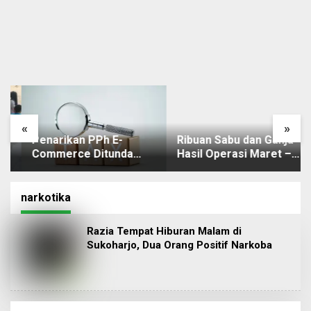
«
»
Penarikan PPh E-
Ribuan Sabu dan Ganja
Commerce Ditunda
Hasil Operasi Maret –
hingga November
Juli di Sulawesi
Mendatang
Tenggara Dimusnahkan
narkotika
Razia Tempat Hiburan Malam di
Sukoharjo, Dua Orang Positif Narkoba