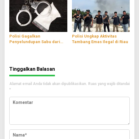
Polisi Gagalkan
Polisi Ungkap Aktivitas
Penyelundupan Sabu dari
Tambang Emas Ilegal di Riau
Aceh, Pelaku Sembunyikan
di Dinding Mobil
Tinggalkan Balasan
Alamat email Anda tidak akan dipublikasikan.
Ruas yang wajib ditandai
*