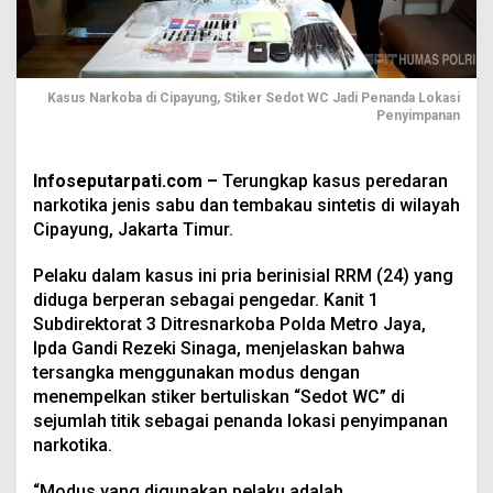
Kasus Narkoba di Cipayung, Stiker Sedot WC Jadi Penanda Lokasi
Penyimpanan
Infoseputarpati.com –
Terungkap kasus peredaran
narkotika jenis sabu dan tembakau sintetis di wilayah
Cipayung, Jakarta Timur.
Pelaku dalam kasus ini pria berinisial RRM (24) yang
diduga berperan sebagai pengedar. Kanit 1
Subdirektorat 3 Ditresnarkoba Polda Metro Jaya,
Ipda Gandi Rezeki Sinaga, menjelaskan bahwa
tersangka menggunakan modus dengan
menempelkan stiker bertuliskan “Sedot WC” di
sejumlah titik sebagai penanda lokasi penyimpanan
narkotika.
“Modus yang digunakan pelaku adalah