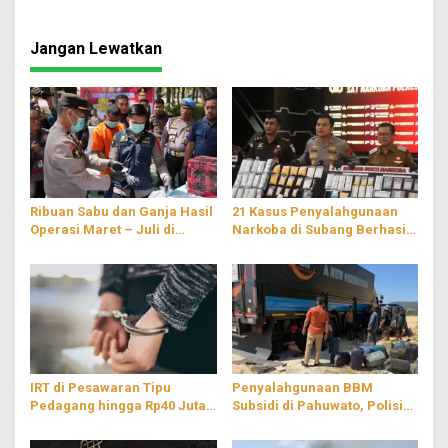
Tersangka
Terungkap
Jangan Lewatkan
Ribuan Sabu dan Ganja Hasil
21 Kasus Penyalahgunaan
Operasi Maret – Juli di
Narkoba di Subang Berhasil
Sulawesi Tenggara
Terungkap
Dimusnahkan
IRT di Pesawaran Tipu
Penyalahgunaan BBM
Pedagang hingga Rp40 Juta,
Subsidi di Pahuwato, Polisi
Modus Jual Sembako Murah
Temukan Puluhan Jerigen
Berisi Solar