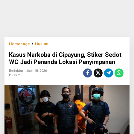
Kasus
Homepage
/
Hukum
Narkoba
Kasus Narkoba di Cipayung, Stiker Sedot
di
Cipayung,
WC Jadi Penanda Lokasi Penyimpanan
Stiker
Sedot
Redaktur
Juni 18, 2026
Hukum
WC
Jadi
Penanda
Lokasi
Penyimpanan