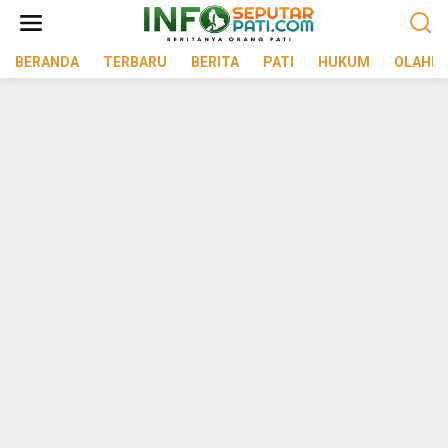
Lewati
ke
konten
BERANDA
TERBARU
BERITA
PATI
HUKUM
OLAHR