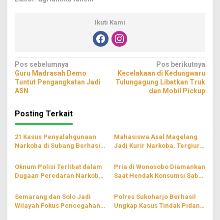
Ikuti Kami
Navigasi
Pos sebelumnya
Pos berikutnya
Guru Madrasah Demo
Kecelakaan di Kedungwaru
pos
Tuntut Pengangkatan Jadi
Tulungagung Libatkan Truk
ASN
dan Mobil Pickup
Posting Terkait
21 Kasus Penyalahgunaan
Mahasiswa Asal Magelang
Narkoba di Subang Berhasil
Jadi Kurir Narkoba, Tergiur
Terungkap
Upah Rp3,5 Juta
Oknum Polisi Terlibat dalam
Pria di Wonosobo Diamankan
Dugaan Peredaran Narkoba
Saat Hendak Konsumsi Sabu
di Jakbar
di Rumahnya
Semarang dan Solo Jadi
Polres Sukoharjo Berhasil
Wilayah Fokus Pencegahan
Ungkap Kasus Tindak Pidana
Narkoba di Jateng
Penyalahgunaan Narkoba