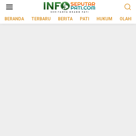
Lewati
ke
konten
BERANDA
TERBARU
BERITA
PATI
HUKUM
OLAHR