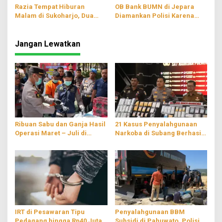
Razia Tempat Hiburan
OB Bank BUMN di Jepara
Malam di Sukoharjo, Dua
Diamankan Polisi Karena
Orang Positif Narkoba
Jual Narkoba
Jangan Lewatkan
Ribuan Sabu dan Ganja Hasil
21 Kasus Penyalahgunaan
Operasi Maret – Juli di
Narkoba di Subang Berhasil
Sulawesi Tenggara
Terungkap
Dimusnahkan
IRT di Pesawaran Tipu
Penyalahgunaan BBM
Pedagang hingga Rp40 Juta,
Subsidi di Pahuwato, Polisi