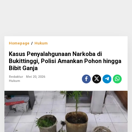
Kasus
Homepage
/
Hukum
Penyalahgunaan
Kasus Penyalahgunaan Narkoba di
Narkoba
di
Bukittinggi, Polisi Amankan Pohon hingga
Bukittinggi,
Bibit Ganja
Polisi
Amankan
Redaktur
Mei 20, 2026
Pohon
Hukum
hingga
Bibit
Ganja