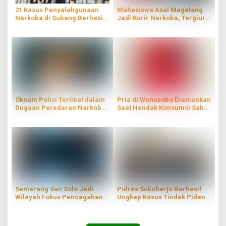
21 Kasus Penyalahgunaan
Mahasiswa Asal Magelang
Narkoba di Subang Berhasil
Jadi Kurir Narkoba, Tergiur
Terungkap
Upah Rp3,5 Juta
Oknum Polisi Terlibat dalam
Pria di Wonosobo Diamankan
Dugaan Peredaran Narkoba
Saat Hendak Konsumsi Sabu
di Jakbar
di Rumahnya
Semarang dan Solo Jadi
Polres Sukoharjo Berhasil
Wilayah Fokus Pencegahan
Ungkap Kasus Tindak Pidana
Narkoba di Jateng
Penyalahgunaan Narkoba