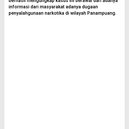
berhasil mengungkap kasus ini berawal dari adanya
informasi dari masyarakat adanya dugaan
penyalahgunaan narkotika di wilayah Panampuang.