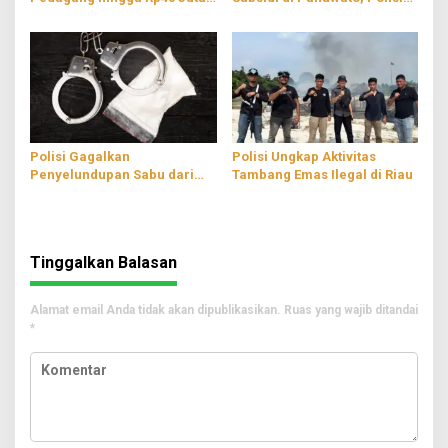
Modus Jual Sembako Murah
Temukan Puluhan Jerigen
Berisi Solar
Polisi Gagalkan
Polisi Ungkap Aktivitas
Penyelundupan Sabu dari
Tambang Emas Ilegal di Riau
Aceh, Pelaku Sembunyikan
di Dinding Mobil
Tinggalkan Balasan
Alamat email Anda tidak akan dipublikasikan.
Ruas yang wajib ditandai
*