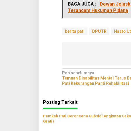
BACA JUGA :
Dewan Jelask
Terancam Hukuman Pidana
berita pati
DPUTR
Hasto U
Navigasi
Pos sebelumnya
Temuan Disabilitas Mental Terus B
pos
Pati Kekurangan Panti Rehabilitasi
Posting Terkait
Pemkab Pati Berencana Subsidi Angkutan Seko
Gratis