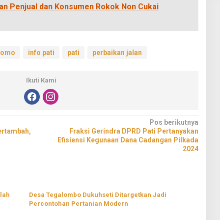
an Penjual dan Konsumen Rokok Non Cukai
tomo
info pati
pati
perbaikan jalan
Ikuti Kami
Pos berikutnya
ertambah,
Fraksi Gerindra DPRD Pati Pertanyakan
Efisiensi Kegunaan Dana Cadangan Pilkada
2024
lah
Desa Tegalombo Dukuhseti Ditargetkan Jadi
Percontohan Pertanian Modern