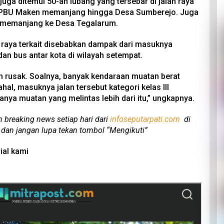
ga ditemui 50-an lubang yang tersebar di jalan raya
 SPBU Maken memanjang hingga Desa Sumberejo. Juga
 memanjang ke Desa Tegalarum.
 raya terkait disebabkan dampak dari masuknya
dan bus antar kota di wilayah setempat.
 rusak. Soalnya, banyak kendaraan muatan berat
dahal, masuknya jalan tersebut kategori kelas III
anya muatan yang melintas lebih dari itu,” ungkapnya.
n breaking news setiap hari dari
infoseputarpati.com
di
 dan jangan lupa tekan tombol “Mengikuti”
ial kami