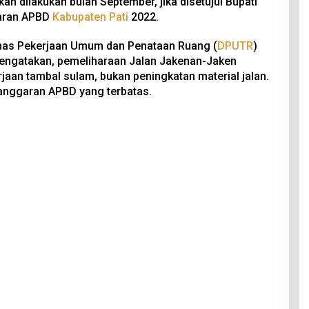
an dilakukan bulan September, jika disetujui Bupati
aran APBD
Kabupaten Pati
2022.
inas Pekerjaan Umum dan Penataan Ruang (
DPUTR
)
ngatakan, pemeliharaan Jalan Jakenan-Jaken
jaan tambal sulam, bukan peningkatan material jalan.
 anggaran APBD yang terbatas.