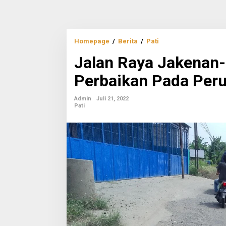
Jalan
Homepage
/
Berita
/
Pati
Raya
Jalan Raya Jakenan-
Jakenan-
Jaken
Perbaikan Pada Per
Dapat
Prioritas
Perbaikan
Admin
Juli 21, 2022
Pada
Pati
Perubahan
Anggaran