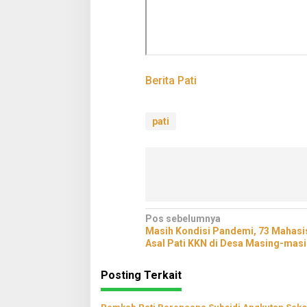
Berita Pati
pati
Navigasi
Pos sebelumnya
Masih Kondisi Pandemi, 73 Mahasi
pos
Asal Pati KKN di Desa Masing-mas
Posting Terkait