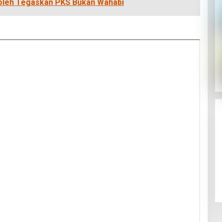
holeh Tegaskan PKS Bukan Wahabi