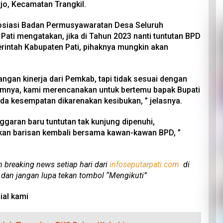
jo, Kecamatan Trangkil.
Asosiasi Badan Permusyawaratan Desa Seluruh
ati mengatakan, jika di Tahun 2023 nanti tuntutan BPD
erintah Kabupaten Pati, pihaknya mungkin akan
angan kinerja dari Pemkab, tapi tidak sesuai dengan
lumnya, kami merencanakan untuk bertemu bapak Bupati
 ada kesempatan dikarenakan kesibukan, ” jelasnya.
nggaran baru tuntutan tak kunjung dipenuhi,
kan barisan kembali bersama kawan-kawan BPD, ”
n breaking news setiap hari dari
infoseputarpati.com
di
 dan jangan lupa tekan tombol “Mengikuti”
ial kami