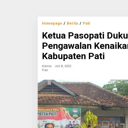
Ketua
Homepage
/
Berita
/
Pati
Pasopati
Ketua Pasopati Duk
Dukung
Pergerakan
Pengawalan Kenaika
dan
Pengawalan
Kabupaten Pati
Kenaikan
Tunjangan
BPD
Admin
Juli 8, 2022
se-
Pati
Kabupaten
Pati