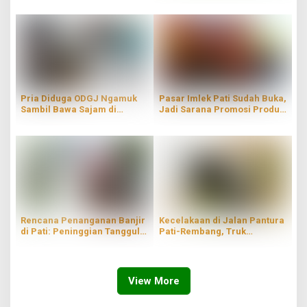
Modern
Pria Diduga ODGJ Ngamuk
Pasar Imlek Pati Sudah Buka,
Sambil Bawa Sajam di
Jadi Sarana Promosi Produk
Parenggan Pati
Lokal
Rencana Penanganan Banjir
Kecelakaan di Jalan Pantura
di Pati: Peninggian Tanggul
Pati-Rembang, Truk
hingga Pompanisasi
Terperosok ke Sungai
View More