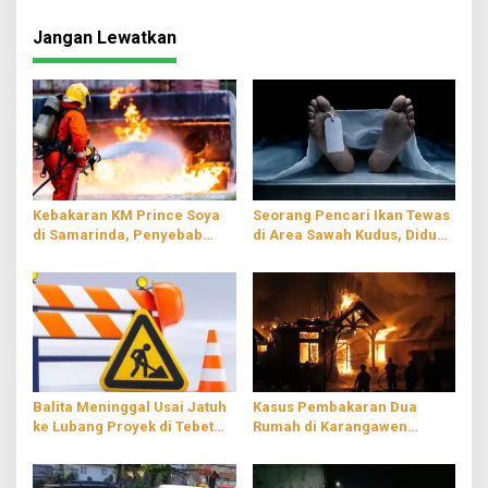
Jangan Lewatkan
Kebakaran KM Prince Soya
Seorang Pencari Ikan Tewas
di Samarinda, Penyebab
di Area Sawah Kudus, Diduga
Masih Diselidiki
Tersengat Listrik
Balita Meninggal Usai Jatuh
Kasus Pembakaran Dua
ke Lubang Proyek di Tebet
Rumah di Karangawen
Jaksel, Hampir Empat Jam
Demak, Dipicu Dendam
Terjebak
Pribadi