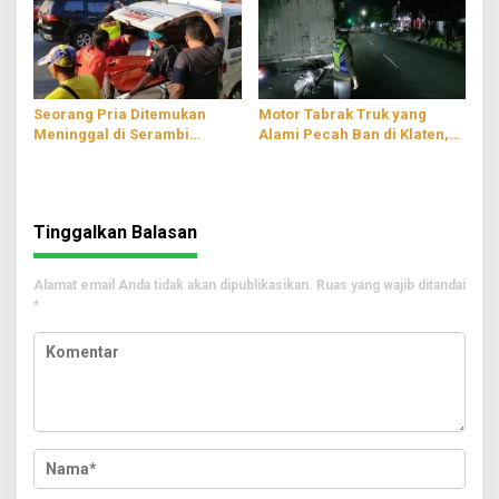
Seorang Pria Ditemukan
Motor Tabrak Truk yang
Meninggal di Serambi
Alami Pecah Ban di Klaten,
Musala Wilayah
Satu Orang Luka-luka
Tulungagung
Tinggalkan Balasan
Alamat email Anda tidak akan dipublikasikan.
Ruas yang wajib ditandai
*