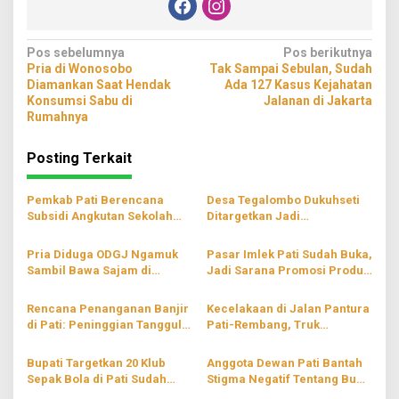
Navigasi
Pos sebelumnya
Pos berikutnya
Pria di Wonosobo
Tak Sampai Sebulan, Sudah
pos
Diamankan Saat Hendak
Ada 127 Kasus Kejahatan
Konsumsi Sabu di
Jalanan di Jakarta
Rumahnya
Posting Terkait
Pemkab Pati Berencana
Desa Tegalombo Dukuhseti
Subsidi Angkutan Sekolah
Ditargetkan Jadi
Gratis
Percontohan Pertanian
Modern
Pria Diduga ODGJ Ngamuk
Pasar Imlek Pati Sudah Buka,
Sambil Bawa Sajam di
Jadi Sarana Promosi Produk
Parenggan Pati
Lokal
Rencana Penanganan Banjir
Kecelakaan di Jalan Pantura
di Pati: Peninggian Tanggul
Pati-Rembang, Truk
hingga Pompanisasi
Terperosok ke Sungai
Bupati Targetkan 20 Klub
Anggota Dewan Pati Bantah
Sepak Bola di Pati Sudah
Stigma Negatif Tentang Bumi
Berbadan Hukum
Mina Tani