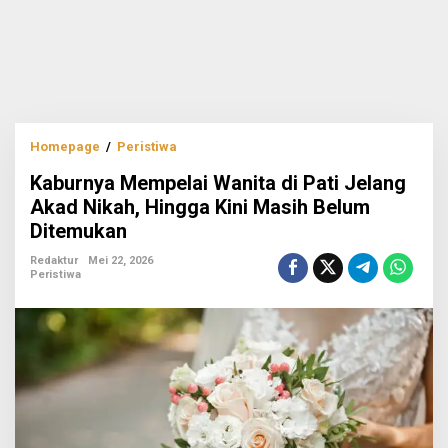
Kaburnya
Homepage
/
Peristiwa
Mempelai
Kaburnya Mempelai Wanita di Pati Jelang
Wanita
di
Akad Nikah, Hingga Kini Masih Belum
Pati
Ditemukan
Jelang
Akad
Redaktur
Mei 22, 2026
Nikah,
Peristiwa
Hingga
Kini
Masih
Belum
Ditemukan