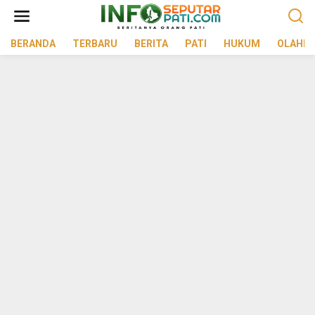
Lewati
ke
konten
BERANDA
TERBARU
BERITA
PATI
HUKUM
OLAHR