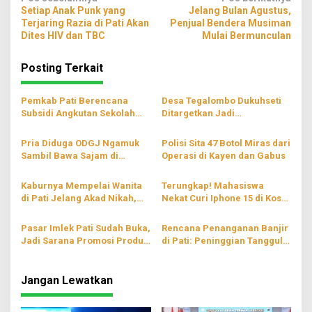
Navigasi
Setiap Anak Punk yang
Jelang Bulan Agustus,
pos
Terjaring Razia di Pati Akan
Penjual Bendera Musiman
Dites HIV dan TBC
Mulai Bermunculan
Posting Terkait
Pemkab Pati Berencana
Desa Tegalombo Dukuhseti
Subsidi Angkutan Sekolah
Ditargetkan Jadi
Gratis
Percontohan Pertanian
Modern
Pria Diduga ODGJ Ngamuk
Polisi Sita 47 Botol Miras dari
Sambil Bawa Sajam di
Operasi di Kayen dan Gabus
Parenggan Pati
Kaburnya Mempelai Wanita
Terungkap! Mahasiswa
di Pati Jelang Akad Nikah,
Nekat Curi Iphone 15 di Kos
Hingga Kini Masih Belum
Wilayah Blaru Pati
Ditemukan
Pasar Imlek Pati Sudah Buka,
Rencana Penanganan Banjir
Jadi Sarana Promosi Produk
di Pati: Peninggian Tanggul
Lokal
hingga Pompanisasi
Jangan Lewatkan