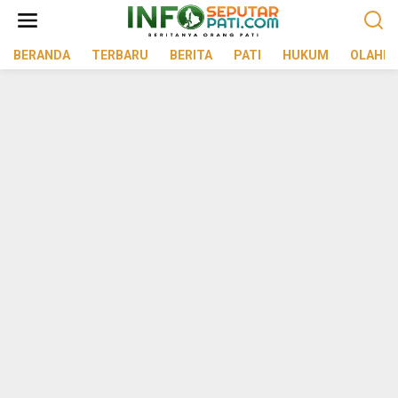
Lewati
ke
konten
BERANDA
TERBARU
BERITA
PATI
HUKUM
OLAHR