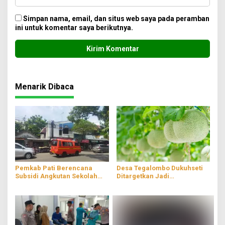
Simpan nama, email, dan situs web saya pada peramban
ini untuk komentar saya berikutnya.
Menarik Dibaca
Pemkab Pati Berencana
Desa Tegalombo Dukuhseti
Subsidi Angkutan Sekolah
Ditargetkan Jadi
Gratis
Percontohan Pertanian
Modern