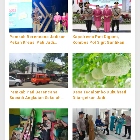
Pemkab Berencana Jadikan
Kapolresta Pati Diganti,
Pekan Kreasi Pati Jadi
Kombes Pol Sigit Gantikan
Agenda Tahunan
Kombes Pol Jaka Wahyudi
Pemkab Pati Berencana
Desa Tegalombo Dukuhseti
Subsidi Angkutan Sekolah
Ditargetkan Jadi
Gratis
Percontohan Pertanian
Modern