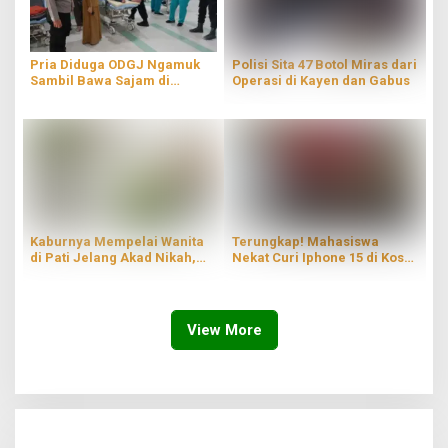
Pria Diduga ODGJ Ngamuk
Polisi Sita 47 Botol Miras dari
Sambil Bawa Sajam di
Operasi di Kayen dan Gabus
Parenggan Pati
Kaburnya Mempelai Wanita
Terungkap! Mahasiswa
di Pati Jelang Akad Nikah,
Nekat Curi Iphone 15 di Kos
Hingga Kini Masih Belum
Wilayah Blaru Pati
Ditemukan
View More