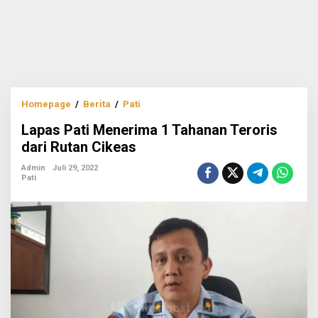
Lapas
Homepage
/
Berita
/
Pati
Pati
Lapas Pati Menerima 1 Tahanan Teroris
Menerima
1
dari Rutan Cikeas
Tahanan
Teroris
Admin
Juli 29, 2022
Pati
dari
Rutan
Cikeas