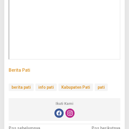
Berita Pati
berita pati
info pati
Kabupaten Pati
pati
Ikuti Kami
Pos sebelumnya
Pos berikutnya