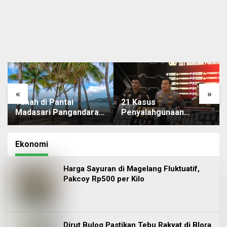
«
»
Tanah di Pantai
21 Kasus
Madasari Pangandaran
Penyalahgunaan
Dimiliki Perorangan,
Narkoba di Subang
Dedi Mulyadi: Batalkan
Berhasil Terungkap
Sertifikat
Ekonomi
Harga Sayuran di Magelang Fluktuatif,
Pakcoy Rp500 per Kilo
Dirut Bulog Pastikan Tebu Rakyat di Blora