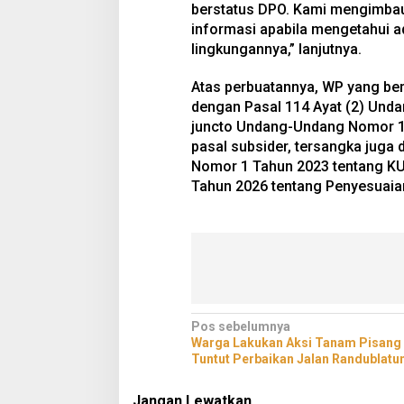
berstatus DPO. Kami mengimbau
informasi apabila mengetahui 
lingkungannya,” lanjutnya.
Atas perbuatannya, WP yang ber
dengan Pasal 114 Ayat (2) Und
juncto Undang-Undang Nomor 1 
pasal subsider, tersangka juga
Nomor 1 Tahun 2023 tentang KU
Tahun 2026 tentang Penyesuaian
Navigasi
Pos sebelumnya
Warga Lakukan Aksi Tanam Pisang J
pos
Tuntut Perbaikan Jalan Randublat
Jangan Lewatkan