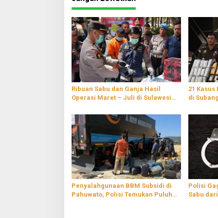
Ribuan Sabu dan Ganja Hasil
21 Kasus
Operasi Maret – Juli di Sulawesi
di Suban
Tenggara Dimusnahkan
Penyalahgunaan BBM Subsidi di
Polisi G
Pahuwato, Polisi Temukan Puluhan
Sabu dari
Jerigen Berisi Solar
Sembunyi