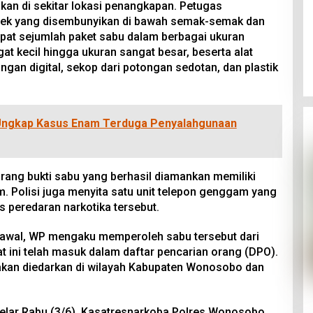
an di sekitar lokasi penangkapan. Petugas
sek yang disembunyikan di bawah semak-semak dan
dapat sejumlah paket sabu dalam berbagai ukuran
at kecil hingga ukuran sangat besar, beserta alat
ngan digital, sekop dari potongan sedotan, dan plastik
 Ungkap Kasus Enam Terduga Penyalahgunaan
barang bukti sabu yang berhasil diamankan memiliki
. Polisi juga menyita satu unit telepon genggam yang
s peredaran narkotika tersebut.
 awal, WP mengaku memperoleh sabu tersebut dari
at ini telah masuk dalam daftar pencarian orang (DPO).
akan diedarkan di wilayah Kabupaten Wonosobo dan
elar Rabu (3/6), Kasatresnarkoba Polres Wonosobo,