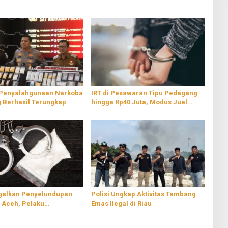
 Penyalahgunaan Narkoba
IRT di Pesawaran Tipu Pedagang
g Berhasil Terungkap
hingga Rp40 Juta, Modus Jual
Sembako Murah
agalkan Penyelundupan
Polisi Ungkap Aktivitas Tambang
 Aceh, Pelaku
Emas Ilegal di Riau
kan di Dinding Mobil