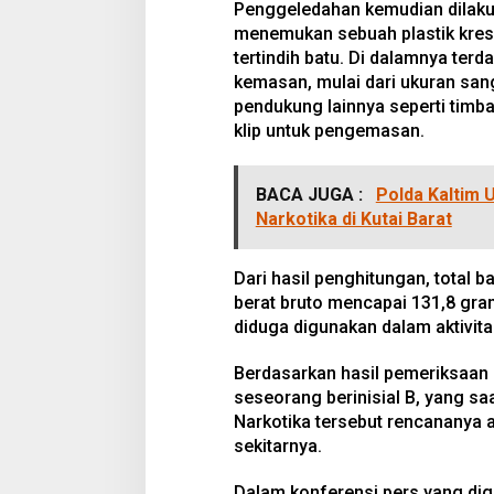
Penggeledahan kemudian dilakuk
menemukan sebuah plastik kre
tertindih batu. Di dalamnya ter
kemasan, mulai dari ukuran sang
pendukung lainnya seperti timba
klip untuk pengemasan.
BACA JUGA :
Polda Kaltim
Narkotika di Kutai Barat
Dari hasil penghitungan, total 
berat bruto mencapai 131,8 gram
diduga digunakan dalam aktivita
Berdasarkan hasil pemeriksaan
seseorang berinisial B, yang sa
Narkotika tersebut rencananya 
sekitarnya.
Dalam konferensi pers yang dig