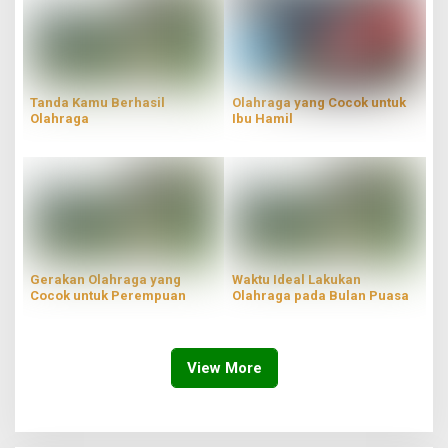
Tanda Kamu Berhasil
Olahraga yang Cocok untuk
Olahraga
Ibu Hamil
Gerakan Olahraga yang
Waktu Ideal Lakukan
Cocok untuk Perempuan
Olahraga pada Bulan Puasa
View More