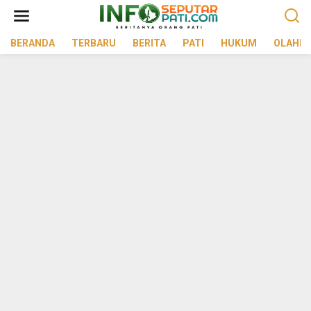
Lewati
ke
konten
BERANDA
TERBARU
BERITA
PATI
HUKUM
OLAHR