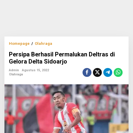
Persipa
Homepage
/
Olahraga
Berhasil
Persipa Berhasil Permalukan Deltras di
Permalukan
Deltras
Gelora Delta Sidoarjo
di
Gelora
Admin
Agustus 15, 2022
Olahraga
Delta
Sidoarjo