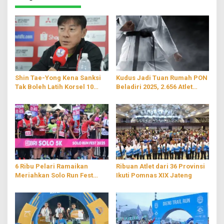
Shin Tae-Yong Kena Sanksi
Kudus Jadi Tuan Rumah PON
Tak Boleh Latih Korsel 10
Beladiri 2025, 2.656 Atlet
Tahun Imbas Kontroversi
Bakal Berlaga di 10 Cabang
Penyerangan
6 Ribu Pelari Ramaikan
Ribuan Atlet dari 36 Provinsi
Meriahkan Solo Run Fest
Ikuti Pomnas XIX Jateng
2025