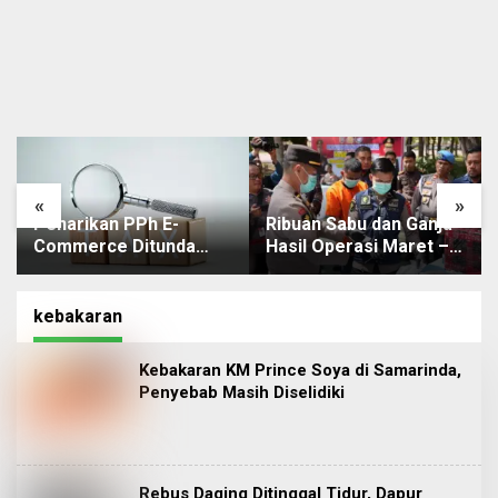
«
»
Penarikan PPh E-
Ribuan Sabu dan Ganja
Commerce Ditunda
Hasil Operasi Maret –
hingga November
Juli di Sulawesi
Mendatang
Tenggara Dimusnahkan
kebakaran
Kebakaran KM Prince Soya di Samarinda,
Penyebab Masih Diselidiki
Rebus Daging Ditinggal Tidur, Dapur