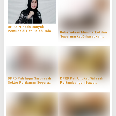
DPRD Prihatin Banyak
Pemuda di Pati Salah Dalam
Keberadaan Minimarket dan
Memilih Pergaulan
Supermarket Diharapkan
Mampu Dongkrak
Perekonomian di Pati
DPRD Pati Ingin Sarpras di
DPRD Pati Ungkap Wilayah
Sektor Perikanan Segera
Pertambangan Bawa
Diperbaiki
Dampak Negatif Bagi
Masyarakat Sekitar