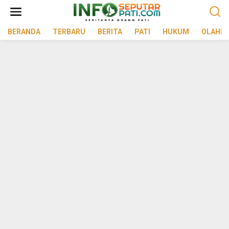
Lewati
ke
konten
BERANDA
TERBARU
BERITA
PATI
HUKUM
OLAHR