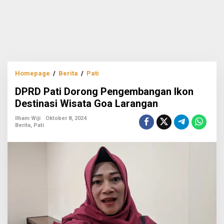
DPRD
Homepage
/
Berita
/
Pati
Pati
DPRD Pati Dorong Pengembangan Ikon
Dorong
Pengembangan
Destinasi Wisata Goa Larangan
Ikon
Destinasi
Ilham Wiji
Oktober 8, 2024
Berita
,
Pati
Wisata
Goa
Larangan