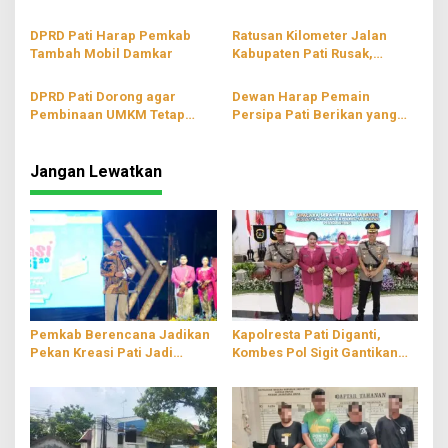
Diperbaiki
Dampak Negatif Bagi
Masyarakat Sekitar
DPRD Pati Harap Pemkab
Ratusan Kilometer Jalan
Tambah Mobil Damkar
Kabupaten Pati Rusak,
Dewan Minta Segera
Diperbaiki
DPRD Pati Dorong agar
Dewan Harap Pemain
Pembinaan UMKM Tetap
Persipa Pati Berikan yang
Dilakukan
Terbaik Dalam Liga 2
2024/2025
Jangan Lewatkan
Pemkab Berencana Jadikan
Kapolresta Pati Diganti,
Pekan Kreasi Pati Jadi
Kombes Pol Sigit Gantikan
Agenda Tahunan
Kombes Pol Jaka Wahyudi