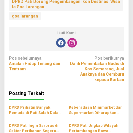
DPRD Pati Dorong Pengembangan Ikon Destinasi Wisa
ta Goa Larangan
goa larangan
Ikuti Kami
Navigasi
Pos sebelumnya
Pos berikutnya
Amalan Hidup Tenang dan
Dalih Penembakan Gadis di
pos
Tentram
Kos Semarang, Jual
Anaknya dan Cemburu
kepada Korban
Posting Terkait
DPRD Prihatin Banyak
Keberadaan Minimarket dan
Pemuda di Pati Salah Dalam
Supermarket Diharapkan
Memilih Pergaulan
Mampu Dongkrak
Perekonomian di Pati
DPRD Pati Ingin Sarpras di
DPRD Pati Ungkap Wilayah
Sektor Perikanan Segera
Pertambangan Bawa