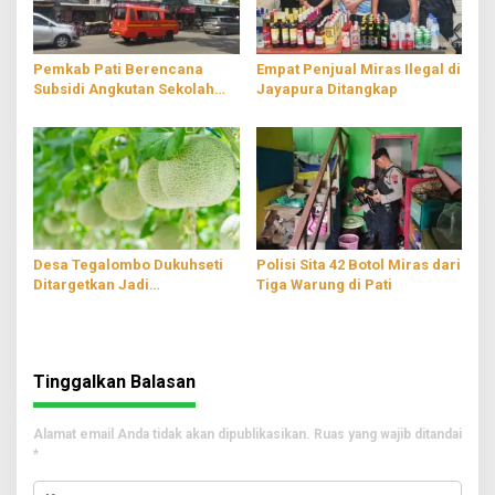
Pemkab Pati Berencana
Empat Penjual Miras Ilegal di
Subsidi Angkutan Sekolah
Jayapura Ditangkap
Gratis
Desa Tegalombo Dukuhseti
Polisi Sita 42 Botol Miras dari
Ditargetkan Jadi
Tiga Warung di Pati
Percontohan Pertanian
Modern
Tinggalkan Balasan
Alamat email Anda tidak akan dipublikasikan.
Ruas yang wajib ditandai
*