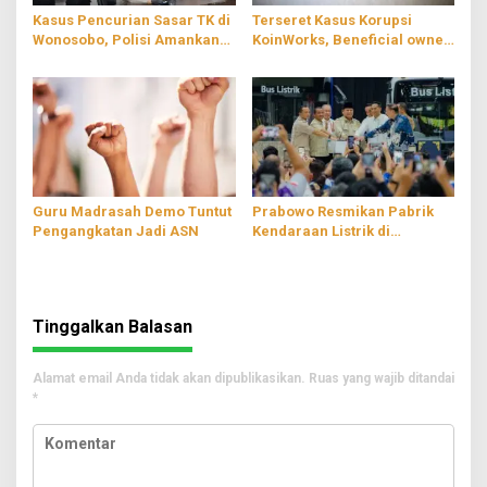
Kasus Pencurian Sasar TK di
Terseret Kasus Korupsi
Wonosobo, Polisi Amankan
KoinWorks, Beneficial owner
Dua Pelaku
PT RMS Ditahan
Guru Madrasah Demo Tuntut
Prabowo Resmikan Pabrik
Pengangkatan Jadi ASN
Kendaraan Listrik di
Magelang
Tinggalkan Balasan
Alamat email Anda tidak akan dipublikasikan.
Ruas yang wajib ditandai
*