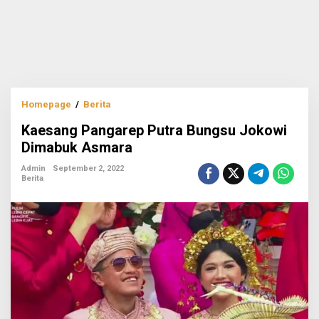
Kaesang
Homepage
/
Berita
Pangarep
Kaesang Pangarep Putra Bungsu Jokowi
Putra
Bungsu
Dimabuk Asmara
Jokowi
Dimabuk
Admin
September 2, 2022
Berita
Asmara