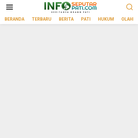
Lewati
ke
konten
BERANDA
TERBARU
BERITA
PATI
HUKUM
OLAHR