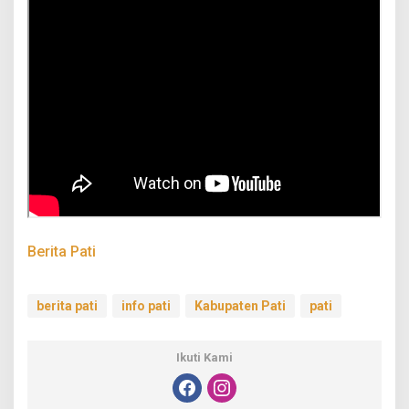
Berita Pati
berita pati
info pati
Kabupaten Pati
pati
Ikuti Kami