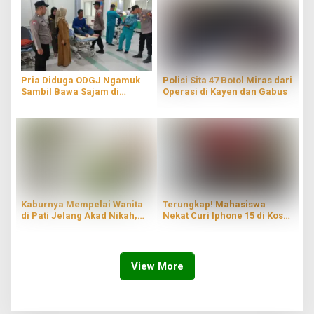
Pria Diduga ODGJ Ngamuk
Polisi Sita 47 Botol Miras dari
Sambil Bawa Sajam di
Operasi di Kayen dan Gabus
Parenggan Pati
Kaburnya Mempelai Wanita
Terungkap! Mahasiswa
di Pati Jelang Akad Nikah,
Nekat Curi Iphone 15 di Kos
Hingga Kini Masih Belum
Wilayah Blaru Pati
Ditemukan
View More