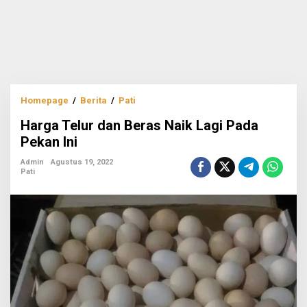
Harga
Homepage
/
Berita
/
Pati
Telur
Harga Telur dan Beras Naik Lagi Pada
dan
Beras
Pekan Ini
Naik
Lagi
Admin
Agustus 19, 2022
Pati
Pada
Pekan
Ini