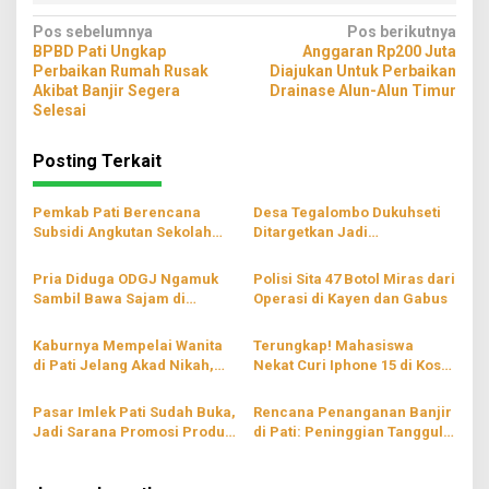
Navigasi
Pos sebelumnya
Pos berikutnya
BPBD Pati Ungkap
Anggaran Rp200 Juta
pos
Perbaikan Rumah Rusak
Diajukan Untuk Perbaikan
Akibat Banjir Segera
Drainase Alun-Alun Timur
Selesai
Posting Terkait
Pemkab Pati Berencana
Desa Tegalombo Dukuhseti
Subsidi Angkutan Sekolah
Ditargetkan Jadi
Gratis
Percontohan Pertanian
Modern
Pria Diduga ODGJ Ngamuk
Polisi Sita 47 Botol Miras dari
Sambil Bawa Sajam di
Operasi di Kayen dan Gabus
Parenggan Pati
Kaburnya Mempelai Wanita
Terungkap! Mahasiswa
di Pati Jelang Akad Nikah,
Nekat Curi Iphone 15 di Kos
Hingga Kini Masih Belum
Wilayah Blaru Pati
Ditemukan
Pasar Imlek Pati Sudah Buka,
Rencana Penanganan Banjir
Jadi Sarana Promosi Produk
di Pati: Peninggian Tanggul
Lokal
hingga Pompanisasi