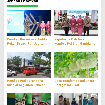
Jangan Lewatkan
Pemkab Berencana Jadikan
Kapolresta Pati Diganti,
Pekan Kreasi Pati Jadi
Kombes Pol Sigit Gantikan
Agenda Tahunan
Kombes Pol Jaka Wahyudi
Pemkab Pati Berencana
Desa Tegalombo Dukuhseti
Subsidi Angkutan Sekolah
Ditargetkan Jadi
Gratis
Percontohan Pertanian
Modern