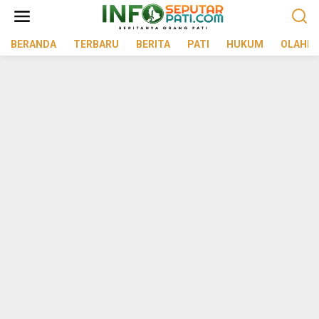
Lewati
ke
konten
BERANDA
TERBARU
BERITA
PATI
HUKUM
OLAHR