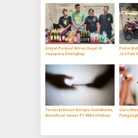
Empat Penjual Miras Ilegal di
Polisi Bu
Jayapura Ditangkap
JLS Pati 
Terseret Kasus Korupsi KoinWorks,
Guru Mad
Beneficial owner PT RMS Ditahan
Pengangk