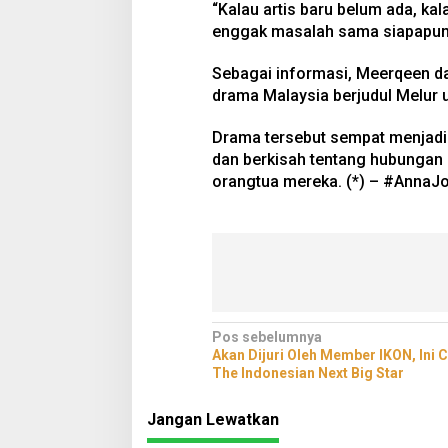
“Kalau artis baru belum ada, ka
enggak masalah sama siapapun 
Sebagai informasi, Meerqeen d
drama Malaysia berjudul Melur u
Drama tersebut sempat menjadi v
dan berkisah tentang hubungan 
orangtua mereka. (*) – #AnnaJ
Navigasi
Pos sebelumnya
Akan Dijuri Oleh Member IKON, Ini C
pos
The Indonesian Next Big Star
Jangan Lewatkan