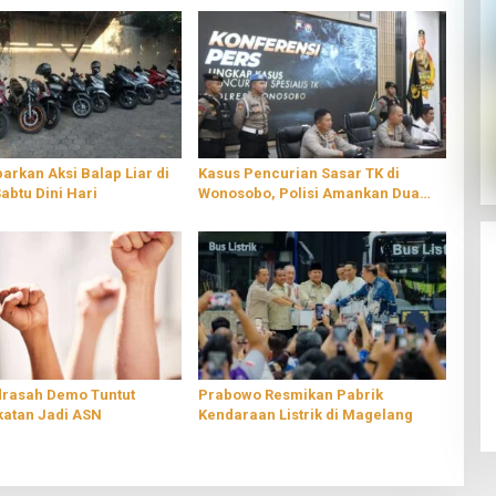
barkan Aksi Balap Liar di
Kasus Pencurian Sasar TK di
Sabtu Dini Hari
Wonosobo, Polisi Amankan Dua
Pelaku
rasah Demo Tuntut
Prabowo Resmikan Pabrik
atan Jadi ASN
Kendaraan Listrik di Magelang