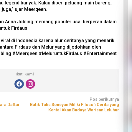
lau legend banyak. Kalau diberi peluang main bareng,
juga,” ujar Meerqeen.
an Anna Jobling memang populer usai berperan dalam
ntuk Firdaus.
iral di Indonesia karena alur ceritanya yang menarik
antara Firdaus dan Melur yang dijodohkan oleh
obling #Meerqeen #MeluruntukFirdaus #Entertainment
Ikuti Kami
Pos berikutnya
ara Daftar
Batik Tulis Soneyan Miliki Filosofi Cerita yang
Kental Akan Budaya Warisan Leluhur