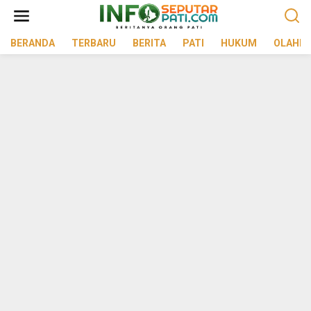
Lewati
ke
konten
BERANDA
TERBARU
BERITA
PATI
HUKUM
OLAHR