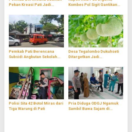
Pekan Kreasi Pati Jadi
Kombes Pol Sigit Gantikan
Agenda Tahunan
Kombes Pol Jaka Wahyudi
Pemkab Pati Berencana
Desa Tegalombo Dukuhseti
Subsidi Angkutan Sekolah
Ditargetkan Jadi
Gratis
Percontohan Pertanian
Modern
Polisi Sita 42 Botol Miras dari
Pria Diduga ODGJ Ngamuk
Tiga Warung di Pati
Sambil Bawa Sajam di
Parenggan Pati