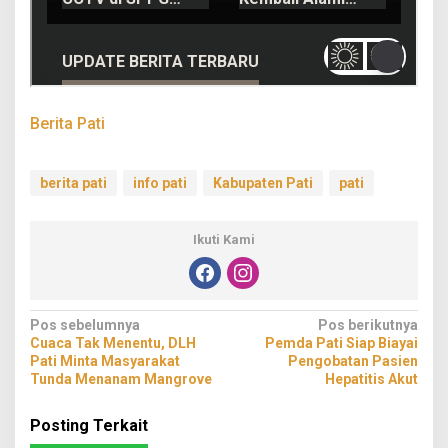
Berita Pati
berita pati
info pati
Kabupaten Pati
pati
Ikuti Kami
Navigasi
Pos sebelumnya
Pos berikutnya
Cuaca Tak Menentu, DLH
Pemda Pati Siap Biayai
pos
Pati Minta Masyarakat
Pengobatan Pasien
Tunda Menanam Mangrove
Hepatitis Akut
Posting Terkait