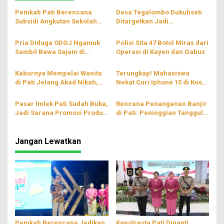
Pemkab Pati Berencana
Desa Tegalombo Dukuhseti
Subsidi Angkutan Sekolah
Ditargetkan Jadi
Gratis
Percontohan Pertanian
Modern
Pria Diduga ODGJ Ngamuk
Polisi Sita 47 Botol Miras dari
Sambil Bawa Sajam di
Operasi di Kayen dan Gabus
Parenggan Pati
Kaburnya Mempelai Wanita
Terungkap! Mahasiswa
di Pati Jelang Akad Nikah,
Nekat Curi Iphone 15 di Kos
Hingga Kini Masih Belum
Wilayah Blaru Pati
Ditemukan
Pasar Imlek Pati Sudah Buka,
Rencana Penanganan Banjir
Jadi Sarana Promosi Produk
di Pati: Peninggian Tanggul
Lokal
hingga Pompanisasi
Jangan Lewatkan
Pemkab Berencana Jadikan
Kapolresta Pati Diganti,