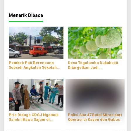
Menarik Dibaca
Pemkab Pati Berencana
Desa Tegalombo Dukuhseti
Subsidi Angkutan Sekolah
Ditargetkan Jadi
Gratis
Percontohan Pertanian
Modern
Pria Diduga ODGJ Ngamuk
Polisi Sita 47 Botol Miras dari
Sambil Bawa Sajam di
Operasi di Kayen dan Gabus
Parenggan Pati