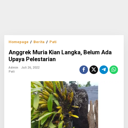
Anggrek
Homepage
/
Berita
/
Pati
Muria
Anggrek Muria Kian Langka, Belum Ada
Kian
Langka,
Upaya Pelestarian
Belum
Ada
Admin
Juli 26, 2022
Pati
Upaya
Pelestarian