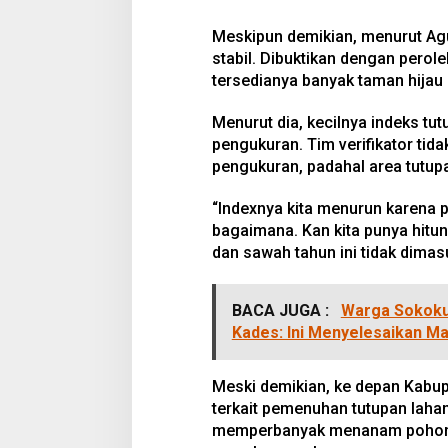
Meskipun demikian, menurut Agus
stabil. Dibuktikan dengan perol
tersedianya banyak taman hijau d
Menurut dia, kecilnya indeks tutu
pengukuran. Tim verifikator t
pengukuran, padahal area tutupan
“Indexnya kita menurun karena p
bagaimana. Kan kita punya hitu
dan sawah tahun ini tidak dimasu
BACA JUGA :
Warga Sokokul
Kades: Ini Menyelesaikan M
Meski demikian, ke depan Kabup
terkait pemenuhan tutupan lah
memperbanyak menanam pohon. 