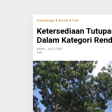
Ketersediaan
Homepage
/
Berita
/
Pati
Tutupan
Ketersediaan Tutupa
Lahan
di
Dalam Kategori Ren
Pati
Masuk
Dalam
Admin
Juli 7, 2022
Kategori
Pati
Rendah