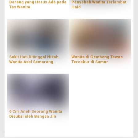
Barang yang Harus Ada pada
Penyebab Wanita Terlambat
Tas Wanita
Haid
Sakit Hati Ditinggal Nikah,
Wanita di Gembong Tewas
Wanita Asal Semarang
Tercebur di Sumur
Robohkan Rumah Kekasihnya
di Pucakwangi Pati
6 Ciri Aneh Seorang Wanita
Disukai oleh Bangsa Jin