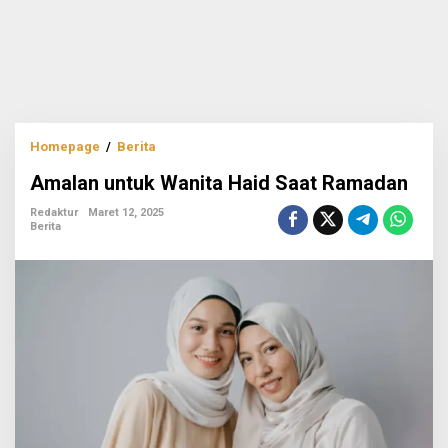
Amalan
Homepage
/
Berita
untuk
Amalan untuk Wanita Haid Saat Ramadan
Wanita
Haid
Redaktur
Maret 12, 2025
Saat
Berita
Ramadan