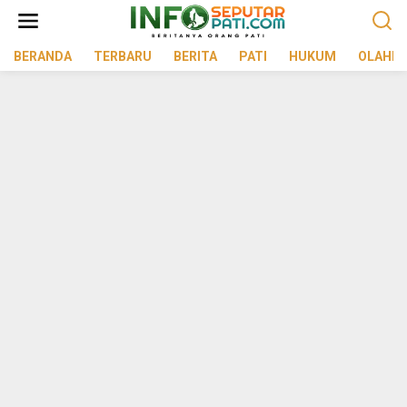
Lewati
ke
konten
BERANDA
TERBARU
BERITA
PATI
HUKUM
OLAHR