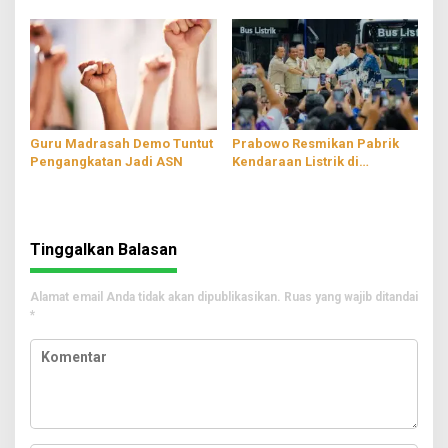
Dua Pelaku
PT RMS Ditahan
Guru Madrasah Demo Tuntut
Prabowo Resmikan Pabrik
Pengangkatan Jadi ASN
Kendaraan Listrik di
Magelang
Tinggalkan Balasan
Alamat email Anda tidak akan dipublikasikan.
Ruas yang wajib ditandai
*