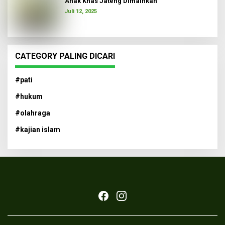
Anak Khas Jateng Dimainkan
Juli 12, 2025
CATEGORY PALING DICARI
#pati
#hukum
#olahraga
#kajian islam