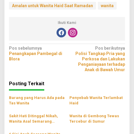
Amalan untuk Wanita Haid Saat Ramadan
wanita
Ikuti Kami
Navigasi
Pos sebelumnya
Pos berikutnya
Penangkapan Pambegal di
Polisi Tangkap Pria yang
pos
Blora
Perkosa dan Lakukan
Penganiayaan terhadap
Anak di Bawah Umur
Posting Terkait
Barang yang Harus Ada pada
Penyebab Wanita Terlambat
Tas Wanita
Haid
Sakit Hati Ditinggal Nikah,
Wanita di Gembong Tewas
Wanita Asal Semarang
Tercebur di Sumur
Robohkan Rumah Kekasihnya
di Pucakwangi Pati