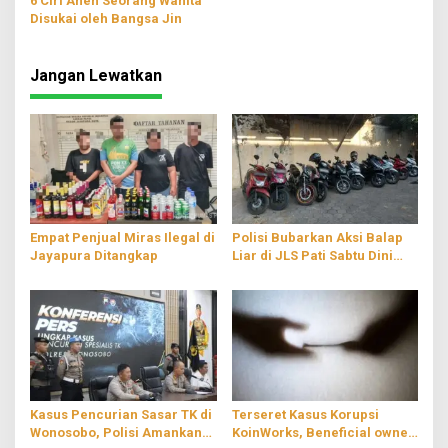
6 Ciri Aneh Seorang Wanita
Disukai oleh Bangsa Jin
Jangan Lewatkan
Empat Penjual Miras Ilegal di
Polisi Bubarkan Aksi Balap
Jayapura Ditangkap
Liar di JLS Pati Sabtu Dini
Hari
Kasus Pencurian Sasar TK di
Terseret Kasus Korupsi
Wonosobo, Polisi Amankan
KoinWorks, Beneficial owner