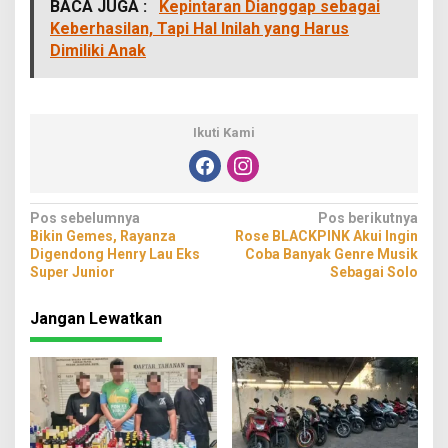
BACA JUGA :
Kepintaran Dianggap sebagai
Keberhasilan, Tapi Hal Inilah yang Harus
Dimiliki Anak
Ikuti Kami
Navigasi
Pos sebelumnya
Pos berikutnya
Bikin Gemes, Rayanza
Rose BLACKPINK Akui Ingin
pos
Digendong Henry Lau Eks
Coba Banyak Genre Musik
Super Junior
Sebagai Solo
Jangan Lewatkan