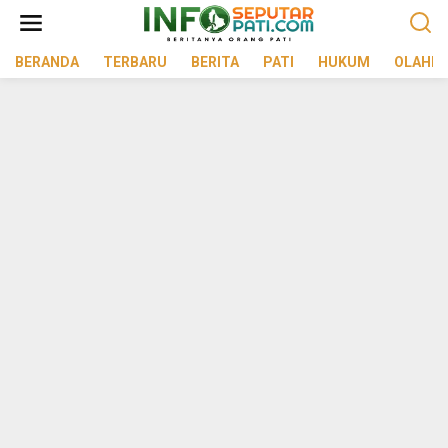
Lewati
ke
konten
BERANDA
TERBARU
BERITA
PATI
HUKUM
OLAHR