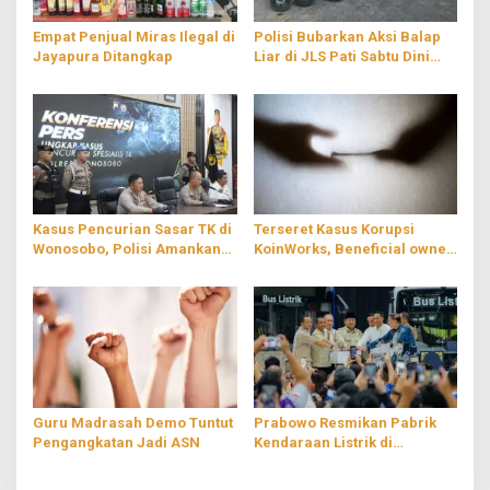
Empat Penjual Miras Ilegal di
Polisi Bubarkan Aksi Balap
Jayapura Ditangkap
Liar di JLS Pati Sabtu Dini
Hari
Kasus Pencurian Sasar TK di
Terseret Kasus Korupsi
Wonosobo, Polisi Amankan
KoinWorks, Beneficial owner
Dua Pelaku
PT RMS Ditahan
Guru Madrasah Demo Tuntut
Prabowo Resmikan Pabrik
Pengangkatan Jadi ASN
Kendaraan Listrik di
Magelang