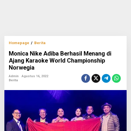
Monica
Homepage
/
Berita
Nike
Monica Nike Adiba Berhasil Menang di
Adiba
Berhasil
Ajang Karaoke World Championship
Menang
Norwegia
di
Ajang
Admin
Agustus 16, 2022
Karaoke
Berita
World
Championship
Norwegia