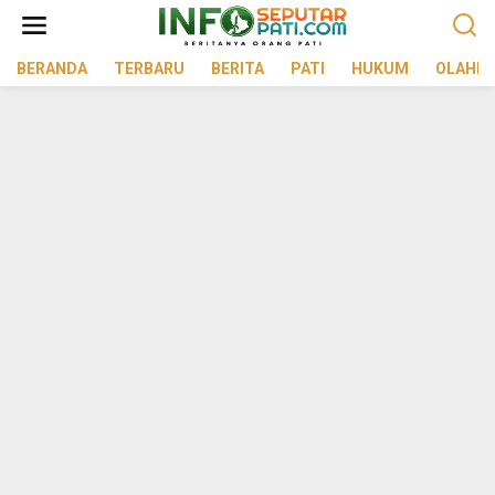
Lewati
ke
konten
BERANDA
TERBARU
BERITA
PATI
HUKUM
OLAHR