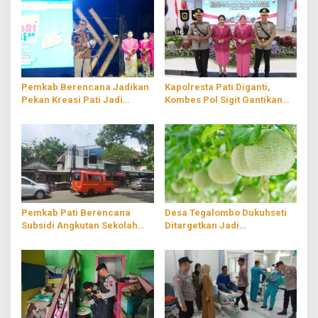
Pemkab Berencana Jadikan
Kapolresta Pati Diganti,
Pekan Kreasi Pati Jadi
Kombes Pol Sigit Gantikan
Agenda Tahunan
Kombes Pol Jaka Wahyudi
Pemkab Pati Berencana
Desa Tegalombo Dukuhseti
Subsidi Angkutan Sekolah
Ditargetkan Jadi
Gratis
Percontohan Pertanian
Modern