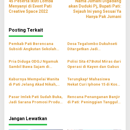
45 Peserta Ikuti Lomba
Nama Jumani Digadang
pos
Menyanyi di Event Pati
akan Duduki Pj, Bupati Pati:
Creative Space 2022
Sejauh Ini yang Sesuai Ya
Hanya Pak Jumani
Posting Terkait
Pemkab Pati Berencana
Desa Tegalombo Dukuhseti
Subsidi Angkutan Sekolah
Ditargetkan Jadi
Gratis
Percontohan Pertanian
Modern
Pria Diduga ODGJ Ngamuk
Polisi Sita 47 Botol Miras dari
Sambil Bawa Sajam di
Operasi di Kayen dan Gabus
Parenggan Pati
Kaburnya Mempelai Wanita
Terungkap! Mahasiswa
di Pati Jelang Akad Nikah,
Nekat Curi Iphone 15 di Kos
Hingga Kini Masih Belum
Wilayah Blaru Pati
Ditemukan
Pasar Imlek Pati Sudah Buka,
Rencana Penanganan Banjir
Jadi Sarana Promosi Produk
di Pati: Peninggian Tanggul
Lokal
hingga Pompanisasi
Jangan Lewatkan