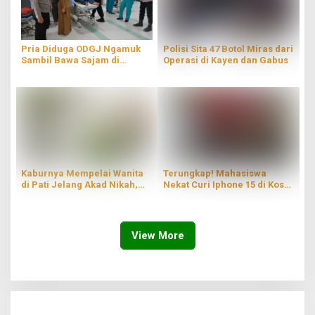
Pria Diduga ODGJ Ngamuk
Polisi Sita 47 Botol Miras dari
Sambil Bawa Sajam di
Operasi di Kayen dan Gabus
Parenggan Pati
Kaburnya Mempelai Wanita
Terungkap! Mahasiswa
di Pati Jelang Akad Nikah,
Nekat Curi Iphone 15 di Kos
Hingga Kini Masih Belum
Wilayah Blaru Pati
Ditemukan
View More