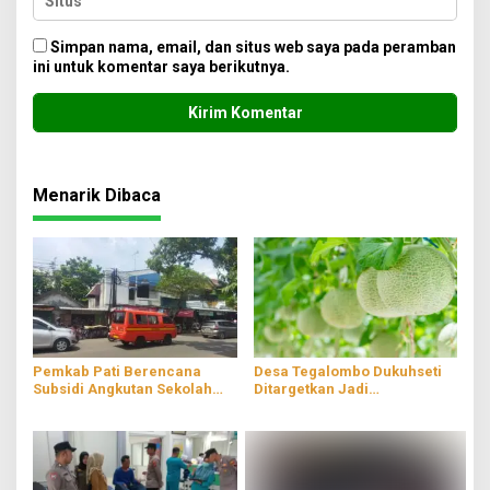
Simpan nama, email, dan situs web saya pada peramban
ini untuk komentar saya berikutnya.
Menarik Dibaca
Pemkab Pati Berencana
Desa Tegalombo Dukuhseti
Subsidi Angkutan Sekolah
Ditargetkan Jadi
Gratis
Percontohan Pertanian
Modern