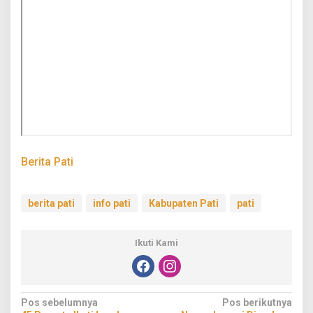
Berita Pati
berita pati
info pati
Kabupaten Pati
pati
Ikuti Kami
Navigasi
Pos sebelumnya
Pos berikutnya