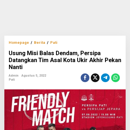
Usung
Homepage
/
Berita
/
Pati
Misi
Usung Misi Balas Dendam, Persipa
Balas
Dendam,
Datangkan Tim Asal Kota Ukir Akhir Pekan
Persipa
Nanti
Datangkan
Tim
Admin
Agustus 5, 2022
Asal
Pati
Kota
Ukir
Akhir
Pekan
Nanti