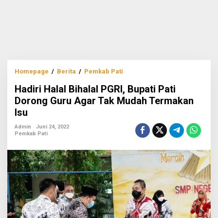
Hadiri
Homepage
/
Berita
/
Pemkab Pati
Halal
Hadiri Halal Bihalal PGRI, Bupati Pati
Bihalal
PGRI,
Dorong Guru Agar Tak Mudah Termakan
Bupati
Isu
Pati
Dorong
Admin
Juni 24, 2022
Guru
Pemkab Pati
Agar
Tak
Mudah
Termakan
Isu