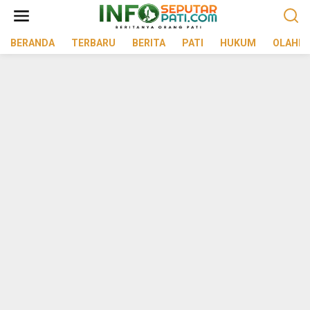
Lewati
ke
konten
BERANDA
TERBARU
BERITA
PATI
HUKUM
OLAHR