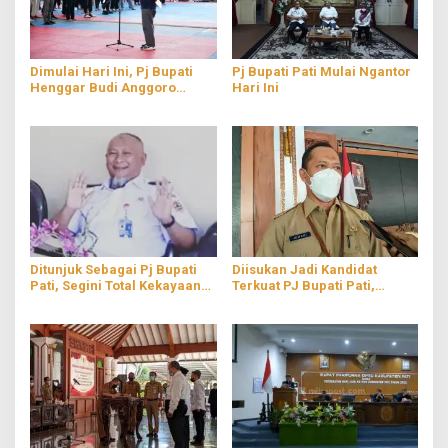
Dimulai Hari Ini, Pj Bupati
Pj Bupati Pati Mulai Ngantor
Henggar Budi Anggoro
Hari Ini
Membuka Pra-Porprov
Taekwondo 2022
Ditunjuk Sebagai Pj Bupati
Diisukan Jadi Kandidat
Pati, Segini Total Kekayaan
Terkuat PJ Bupati Pati,
Henggar Budi Anggoro
Jumani: Secara Pribadi Saya
Tidak Siap