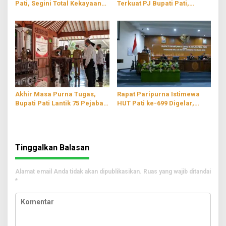
Pati, Segini Total Kekayaan
Terkuat PJ Bupati Pati,
Henggar Budi Anggoro
Jumani: Secara Pribadi Saya
Tidak Siap
Akhir Masa Purna Tugas,
Rapat Paripurna Istimewa
Bupati Pati Lantik 75 Pejabat
HUT Pati ke-699 Digelar,
Baru di Lingkungan
Usung Tema ‘Teguhkan Spirit
Pemerintahan
Kebersamaan Menuju Pati
Sejahtera’
Tinggalkan Balasan
Alamat email Anda tidak akan dipublikasikan.
Ruas yang wajib ditandai
*