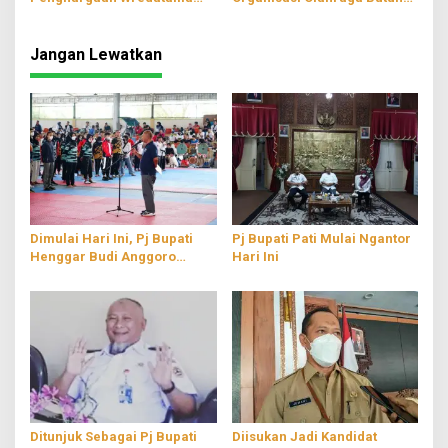
Nugraha Utama
Orang yang Kerja Ikhlas
Jangan Lewatkan
Dimulai Hari Ini, Pj Bupati
Pj Bupati Pati Mulai Ngantor
Henggar Budi Anggoro
Hari Ini
Membuka Pra-Porprov
Taekwondo 2022
Ditunjuk Sebagai Pj Bupati
Diisukan Jadi Kandidat