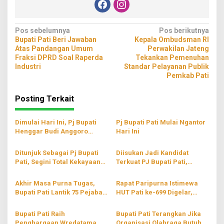
Navigasi
Pos sebelumnya
Pos berikutnya
Bupati Pati Beri Jawaban
Kepala Ombudsman RI
pos
Atas Pandangan Umum
Perwakilan Jateng
Fraksi DPRD Soal Raperda
Tekankan Pemenuhan
Industri
Standar Pelayanan Publik
Pemkab Pati
Posting Terkait
Dimulai Hari Ini, Pj Bupati
Pj Bupati Pati Mulai Ngantor
Henggar Budi Anggoro
Hari Ini
Membuka Pra-Porprov
Taekwondo 2022
Ditunjuk Sebagai Pj Bupati
Diisukan Jadi Kandidat
Pati, Segini Total Kekayaan
Terkuat PJ Bupati Pati,
Henggar Budi Anggoro
Jumani: Secara Pribadi Saya
Tidak Siap
Akhir Masa Purna Tugas,
Rapat Paripurna Istimewa
Bupati Pati Lantik 75 Pejabat
HUT Pati ke-699 Digelar,
Baru di Lingkungan
Usung Tema ‘Teguhkan Spirit
Pemerintahan
Kebersamaan Menuju Pati
Bupati Pati Raih
Bupati Pati Terangkan Jika
Sejahtera’
Penghargaan Wredatama
Organisasi Olahraga Butuh