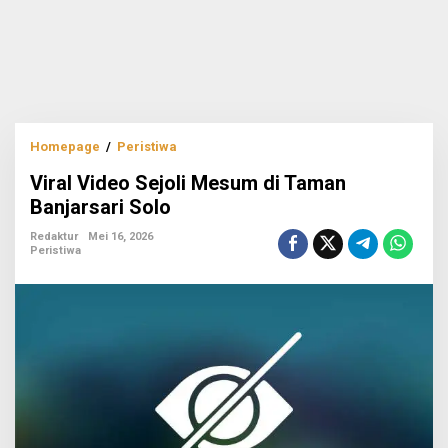
Viral
Homepage
/
Peristiwa
Video
Viral Video Sejoli Mesum di Taman
Sejoli
Mesum
Banjarsari Solo
di
Taman
Redaktur
Mei 16, 2026
Peristiwa
Banjarsari
Solo