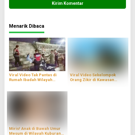
Menarik Dibaca
Viral Video Tak Pantas di
Viral Video Sekelompok
Rumah Ibadah Wilayah
Orang Zikir di Kawasan
Lampung, Petugas Turun
Candi Prambanan
Tangan
Miris! Anak di Bawah Umur
Mesum di Wilayah Kuburan