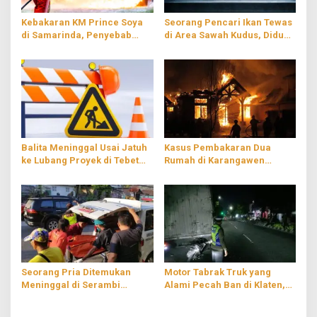
Kebakaran KM Prince Soya
Seorang Pencari Ikan Tewas
di Samarinda, Penyebab
di Area Sawah Kudus, Diduga
Masih Diselidiki
Tersengat Listrik
Balita Meninggal Usai Jatuh
Kasus Pembakaran Dua
ke Lubang Proyek di Tebet
Rumah di Karangawen
Jaksel, Hampir Empat Jam
Demak, Dipicu Dendam
Terjebak
Pribadi
Seorang Pria Ditemukan
Motor Tabrak Truk yang
Meninggal di Serambi
Alami Pecah Ban di Klaten,
Musala Wilayah
Satu Orang Luka-luka
Tulungagung