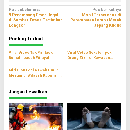
Navigasi
Pos sebelumnya
Pos berikutnya
9 Penambang Emas Ilegal
Mobil Terperosok di
pos
di Sumbar Tewas Tertimbun
Perempatan Lampu Merah
Longsor
Jepang Kudus
Posting Terkait
Viral Video Tak Pantas di
Viral Video Sekelompok
Rumah Ibadah Wilayah
Orang Zikir di Kawasan
Lampung, Petugas Turun
Candi Prambanan
Tangan
Miris! Anak di Bawah Umur
Mesum di Wilayah Kuburan
Makassar
Jangan Lewatkan