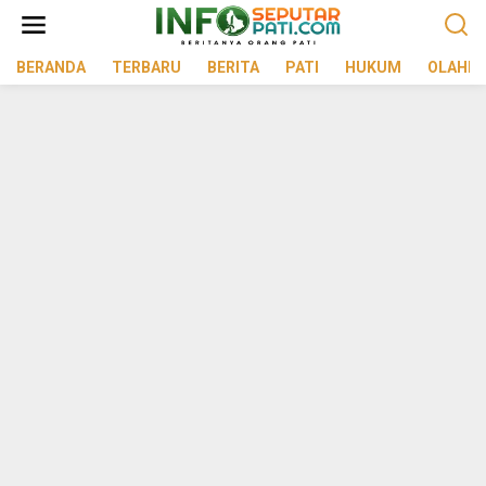
Lewati
ke
konten
BERANDA
TERBARU
BERITA
PATI
HUKUM
OLAHR