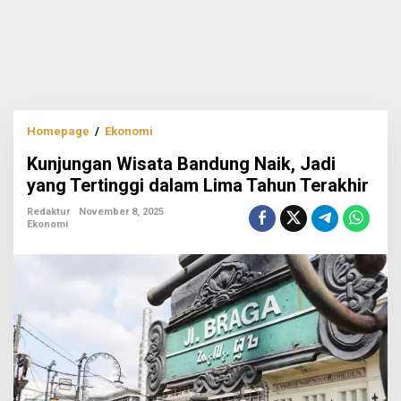
Kunjungan
Homepage
/
Ekonomi
Wisata
Kunjungan Wisata Bandung Naik, Jadi
Bandung
Naik,
yang Tertinggi dalam Lima Tahun Terakhir
Jadi
yang
Redaktur
November 8, 2025
Ekonomi
Tertinggi
dalam
Lima
Tahun
Terakhir