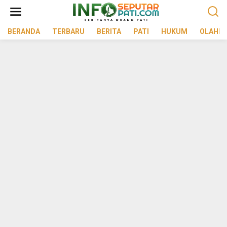
Lewati
ke
konten
BERANDA
TERBARU
BERITA
PATI
HUKUM
OLAHR