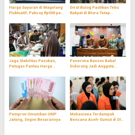
Harga Sayuran di Magelang
Dirut Bulog Pastikan Tebu
Fluktuatif, Pakcoy Rp500 per
Rakyat di Blora Tetap
Kilo
Terserap Selama Perbaikan
PG GMM
Jaga Stabilitas Pasokan,
Penerima Bansos Bakal
Petugas Pantau Harga
Didorong Jadi Anggota
Kebutuhan Pokok di Pasar
Koperasi Desa Merah Putih
Tradisional Magelang
Pemprov Umumkan UMP
Mahasiswa Terdampak
Jateng, Segini Besarannya
Bencana Aceh-Sumut di DIY
Terima Bantuan Biaya Hidup