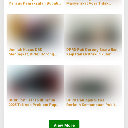
Pansus Pemakzulan Bupati
Masyarakat Agar Tidak
Sudewo
Berlebihan Dalam Dukung
Salah Satu Paslon
Jumlah Kasus DBD
DPRD Pati Dorong Siswa Ikuti
Meningkat, DPRD Dorong
Kegiatan Ekstrakurikuler
Pemkab Pati Segera Ambil
Tindakan
DPRD Pati Harap di Tahun
DPRD Pati Ajak Siswa
2025 Tak Ada Problem Pupuk
Berlatih Kemampuan Public
Subsidi
Speaking di Kelas
View More