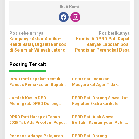
Ikuti Kami
Navigasi
Pos sebelumnya
Pos berikutnya
Kampanye Akbar Andika-
Komisi A DPRD Pati Dapat
pos
Hendi Batal, Diganti Bansos
Banyak Laporan Soal
di Sejumlah Wilayah Jateng
Pengisian Perangkat Desa
Posting Terkait
DPRD Pati Sepakat Bentuk
DPRD Pati Ingatkan
Pansus Pemakzulan Bupati
Masyarakat Agar Tidak
Sudewo
Berlebihan Dalam Dukung
Salah Satu Paslon
Jumlah Kasus DBD
DPRD Pati Dorong Siswa Ikuti
Meningkat, DPRD Dorong
Kegiatan Ekstrakurikuler
Pemkab Pati Segera Ambil
Tindakan
DPRD Pati Harap di Tahun
DPRD Pati Ajak Siswa
2025 Tak Ada Problem Pupuk
Berlatih Kemampuan Public
Subsidi
Speaking di Kelas
Rencana Adanya Pelajaran
DPRD Pati Dorong