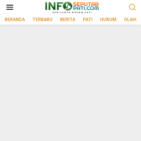
Lewati
ke
konten
BERANDA
TERBARU
BERITA
PATI
HUKUM
OLAHR