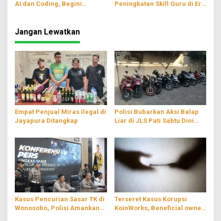
AI dan Coding, Begini
Peningkatan Skill Guru di Era
Tanggapan DPRD Pati
Digitalisasi
Jangan Lewatkan
Empat Penjual Miras Ilegal di
Polisi Bubarkan Aksi Balap
Jayapura Ditangkap
Liar di JLS Pati Sabtu Dini
Hari
Kasus Pencurian Sasar TK di
Terseret Kasus Korupsi
Wonosobo, Polisi Amankan
KoinWorks, Beneficial owner
Dua Pelaku
PT RMS Ditahan