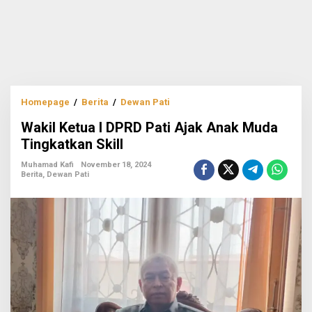
Wakil
Homepage
/
Berita
/
Dewan Pati
Ketua
Wakil Ketua I DPRD Pati Ajak Anak Muda
I
DPRD
Tingkatkan Skill
Pati
Ajak
Muhamad Kafi
November 18, 2024
Berita
,
Dewan Pati
Anak
Muda
Tingkatkan
Skill