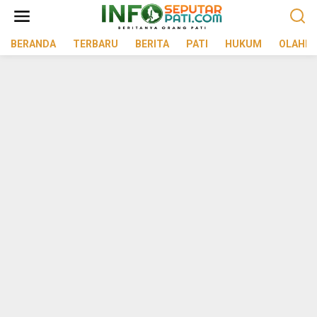
Lewati
ke
konten
BERANDA
TERBARU
BERITA
PATI
HUKUM
OLAHR