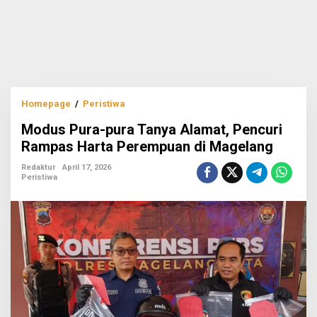
Modus
Homepage
/
Peristiwa
Pura-
Modus Pura-pura Tanya Alamat, Pencuri
pura
Tanya
Rampas Harta Perempuan di Magelang
Alamat,
Pencuri
Redaktur
April 17, 2026
Peristiwa
Rampas
Harta
Perempuan
di
Magelang