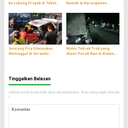
ke Lubang Proyek di Tebet
Rumah di Karangawen
Jaksel, Hampir Empat Jam
Demak, Dipicu Dendam
Terjebak
Pribadi
Seorang Pria Ditemukan
Motor Tabrak Truk yang
Meninggal di Serambi
Alami Pecah Ban di Klaten,
Musala Wilayah
Satu Orang Luka-luka
Tulungagung
Tinggalkan Balasan
Alamat email Anda tidak akan dipublikasikan.
Ruas yang wajib ditandai
*