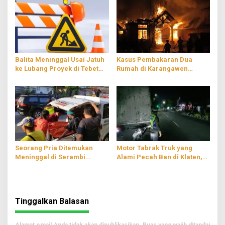
Balita Meninggal Usai Jatuh
Kasus Pembakaran Dua
ke Lubang Proyek di Tebet
Rumah di Karangawen
Jaksel, Hampir Empat Jam
Demak, Dipicu Dendam
Terjebak
Pribadi
Seorang Pria Ditemukan
Motor Tabrak Truk yang
Meninggal di Serambi
Alami Pecah Ban di Klaten,
Musala Wilayah
Satu Orang Luka-luka
Tulungagung
Tinggalkan Balasan