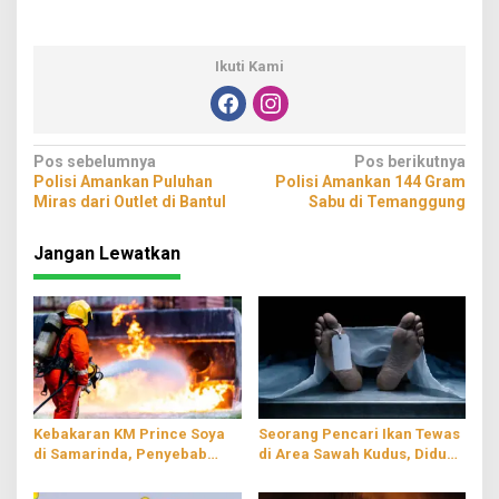
Ikuti Kami
Navigasi
Pos sebelumnya
Pos berikutnya
Polisi Amankan Puluhan
Polisi Amankan 144 Gram
pos
Miras dari Outlet di Bantul
Sabu di Temanggung
Jangan Lewatkan
Kebakaran KM Prince Soya
Seorang Pencari Ikan Tewas
di Samarinda, Penyebab
di Area Sawah Kudus, Diduga
Masih Diselidiki
Tersengat Listrik