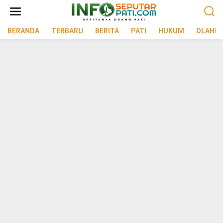
Lewati
ke
konten
BERANDA
TERBARU
BERITA
PATI
HUKUM
OLAHR