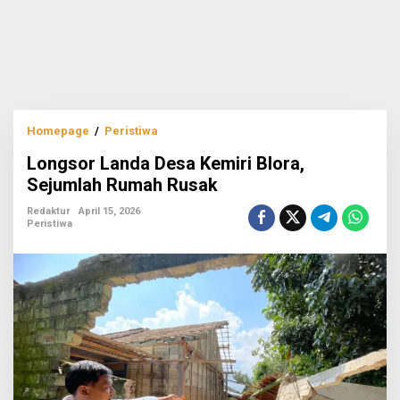
Longsor
Homepage
/
Peristiwa
Landa
Longsor Landa Desa Kemiri Blora,
Desa
Kemiri
Sejumlah Rumah Rusak
Blora,
Sejumlah
Redaktur
April 15, 2026
Peristiwa
Rumah
Rusak