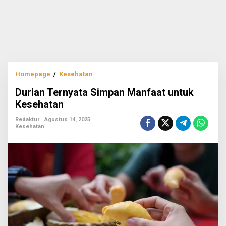
Durian
Homepage
/
Kesehatan
Ternyata
Durian Ternyata Simpan Manfaat untuk
Simpan
Manfaat
Kesehatan
untuk
Kesehatan
Redaktur
Agustus 14, 2025
Kesehatan