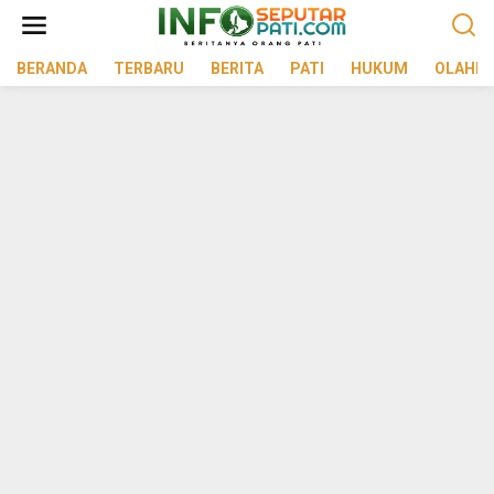
Lewati
ke
konten
BERANDA
TERBARU
BERITA
PATI
HUKUM
OLAHR