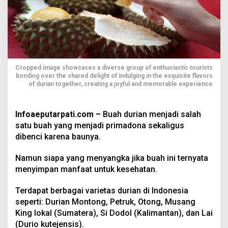
Cropped image showcases a diverse group of enthusiastic tourists
bonding over the shared delight of indulging in the exquisite flavors
of durian together, creating a joyful and memorable experience
Infoaeputarpati.com –
Buah durian menjadi salah
satu buah yang menjadi primadona sekaligus
dibenci karena baunya.
Namun siapa yang menyangka jika buah ini ternyata
menyimpan manfaat untuk kesehatan.
Terdapat berbagai varietas durian di Indonesia
seperti: Durian Montong, Petruk, Otong, Musang
King lokal (Sumatera), Si Dodol (Kalimantan), dan Lai
(Durio kutejensis).