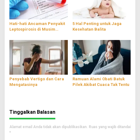
Hati-hati Ancaman Penyakit
5 Hal Penting untuk Jaga
Leptospirosis di Musim
Kesehatan Balita
Hujan
Penyebab Vertigo dan Cara
Ramuan Alami Obati Batuk
Mengatasinya
Pilek Akibat Cuaca Tak Tentu
Tinggalkan Balasan
Alamat email Anda tidak akan dipublikasikan.
Ruas yang wajib ditandai
*