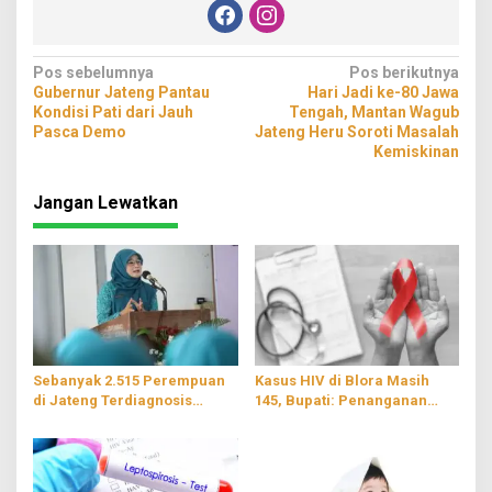
Navigasi
Pos sebelumnya
Pos berikutnya
Gubernur Jateng Pantau
Hari Jadi ke-80 Jawa
pos
Kondisi Pati dari Jauh
Tengah, Mantan Wagub
Pasca Demo
Jateng Heru Soroti Masalah
Kemiskinan
Jangan Lewatkan
Sebanyak 2.515 Perempuan
Kasus HIV di Blora Masih
di Jateng Terdiagnosis
145, Bupati: Penanganan
Kanker Serviks
Tidak Boleh Kendor