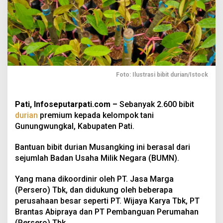
Foto: Ilustrasi bibit durian/Istock
Pati, Infoseputarpati.com –
Sebanyak 2.600 bibit
durian
premium kepada kelompok tani
Gunungwungkal, Kabupaten Pati.
Bantuan bibit durian Musangking ini berasal dari
sejumlah Badan Usaha Milik Negara (BUMN).
Yang mana dikoordinir oleh PT. Jasa Marga
(Persero) Tbk, dan didukung oleh beberapa
perusahaan besar seperti PT. Wijaya Karya Tbk, PT
Brantas Abipraya dan PT Pembanguan Perumahan
(Persero) Tbk.