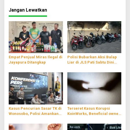
Jangan Lewatkan
Empat Penjual Miras Ilegal di
Polisi Bubarkan Aksi Balap
Jayapura Ditangkap
Liar di JLS Pati Sabtu Dini
Hari
Kasus Pencurian Sasar TK di
Terseret Kasus Korupsi
Wonosobo, Polisi Amankan
KoinWorks, Beneficial owner
Dua Pelaku
PT RMS Ditahan