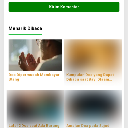
Menarik Dibaca
Doa Dipermudah Membayar
Kumpulan Doa yang Dapat
Utang
Dibaca saat Bayi Dlaam
Kandungan
Lafal 2 Doa saat Ada Barang
Amalan Doa pada Sujud