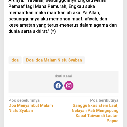
Artinya: “Ya Allah, sesungguhnya Engkau Maha
Pemaaf lagi Maha Pemurah, Engkau suka
memaafkan maka maafkanlah aku. Ya Allah,
sesungguhnya aku memohon maaf, afiyah, dan
keselamatan yang terus-menerus dalam agama dan
dunia serta akhirat.” (*)
doa
Doa-doa Malam Nisfu Syaban
Ikuti Kami
Navigasi
Pos sebelumnya
Pos berikutnya
Doa Menyambut Malam
Ganggu Ekosistem Laut,
pos
Nisfu Syaban
Nelayan Pati Mengepung
Kapal Taiwan di Lautan
Papua