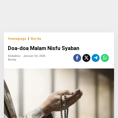
Doa-
Homepage
/
Berita
doa
Doa-doa Malam Nisfu Syaban
Malam
Nisfu
Redaktur
Januari 30, 2025
Syaban
Berita