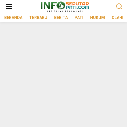
Lewati
ke
konten
BERANDA
TERBARU
BERITA
PATI
HUKUM
OLAHR