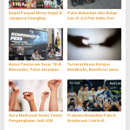
Empat Penjual Miras Ilegal di
Polisi Bubarkan Aksi Balap
Jayapura Ditangkap
Liar di JLS Pati Sabtu Dini
Hari
Kasus Pencurian Sasar TK di
Terseret Kasus Korupsi
Wonosobo, Polisi Amankan
KoinWorks, Beneficial owner
Dua Pelaku
PT RMS Ditahan
Guru Madrasah Demo Tuntut
Prabowo Resmikan Pabrik
Pengangkatan Jadi ASN
Kendaraan Listrik di
Magelang