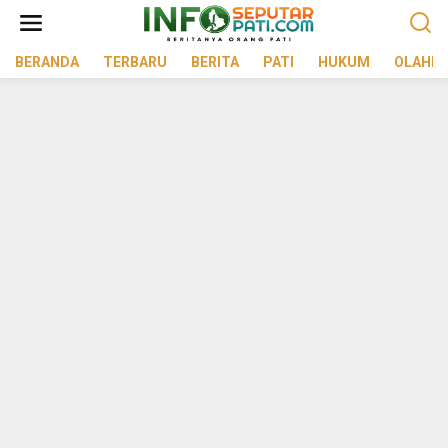
Lewati
ke
konten
BERANDA
TERBARU
BERITA
PATI
HUKUM
OLAHR