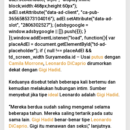
block;width:468px;height:60px");
adEl.setAttribute("data-ad-client", "ca-pub-
3656585373104016"); adEl.setAttribute("data-ad-
slot", "2806302527"); (adsbygoogle =
window.adsbygoogle || []).push({}); }
});window.addEventListener("load", function(){ var
placeAdEl = document.getElementById("td-ad-
placeholder"); if ( null !== placeAdEl &&
td_screen_width
Suryamedia.id – Usai
putus
dengan
Camila Morrone
,
Leonardo DiCaprio
dirumorkan
dekat dengan
Gigi Hadid
.
Keduanya disebut telah beberapa kali bertemu dan
kemudian melakukan hubungan intim. Sumber
menyebut jika tipe
ideal
Leonardo adalah
Gigi Hadid
.
“Mereka berdua sudah saling mengenal selama
beberapa tahun. Mereka saling tertarik pada satu
sama lain.
Gigi Hadid
benar-benar tipe
Leonardo
DiCaprio
. Gigi itu menawan dan seksi,” lanjutnya.