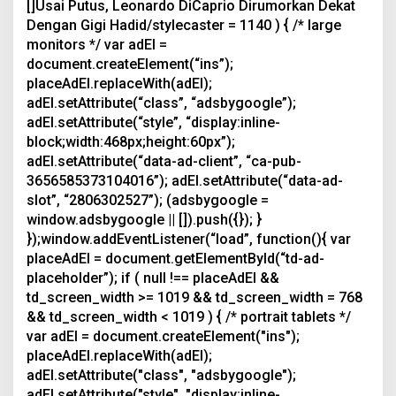
[]
Usai Putus, Leonardo DiCaprio Dirumorkan Dekat
Dengan Gigi Hadid/stylecaster
= 1140 ) { /* large
monitors */ var adEl =
document.createElement(“ins”);
placeAdEl.replaceWith(adEl);
adEl.setAttribute(“class”, “adsbygoogle”);
adEl.setAttribute(“style”, “display:inline-
block;width:468px;height:60px”);
adEl.setAttribute(“data-ad-client”, “ca-pub-
3656585373104016”); adEl.setAttribute(“data-ad-
slot”, “2806302527”); (adsbygoogle =
window.adsbygoogle || []).push({}); }
});window.addEventListener(“load”, function(){ var
placeAdEl = document.getElementById(“td-ad-
placeholder”); if ( null !== placeAdEl &&
td_screen_width >= 1019 && td_screen_width = 768
&& td_screen_width < 1019 ) { /* portrait tablets */
var adEl = document.createElement("ins");
placeAdEl.replaceWith(adEl);
adEl.setAttribute("class", "adsbygoogle");
adEl.setAttribute("style", "display:inline-