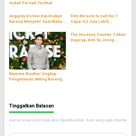
Sudah Pernah Terlihat
Anggota Viction Dipolisikan
Film Miracle In Cell No 7
Karena Menyetir Saat Mabuk
Capai 4,2 Juta Lebih
Penonton
The Uncanny Counter 2 Akan
Digarap, Kim Se Jeong
Kembali Dapat Tawaran
Peran
Maxime Bouttier Ungkap
Pengalaman Akting Bareng
Bintang Hollywood
Tinggalkan Balasan
Alamat email Anda tidak akan dipublikasikan.
Ruas yang wajib ditandai
*