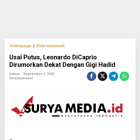
Usai
Homepage
/
Entertainment
Putus,
Usai Putus, Leonardo DiCaprio
Leonardo
DiCaprio
Dirumorkan Dekat Dengan Gigi Hadid
Dirumorkan
Dekat
Admin
September 3, 2022
Entertainment
Dengan
Gigi
Hadid