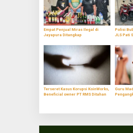
Empat Penjual Miras Ilegal di
Polisi Bu
Jayapura Ditangkap
JLS Pati 
Terseret Kasus Korupsi KoinWorks,
Guru Mad
Beneficial owner PT RMS Ditahan
Pengangk