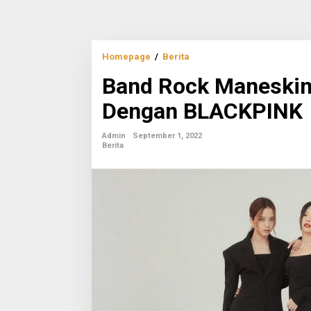
Band
Homepage
/
Berita
Rock
Band Rock Maneskin 
Maneskin
Ungkap
Dengan BLACKPINK
Ingin
Kolaborasi
Dengan
Admin
September 1, 2022
BLACKPINK
Berita