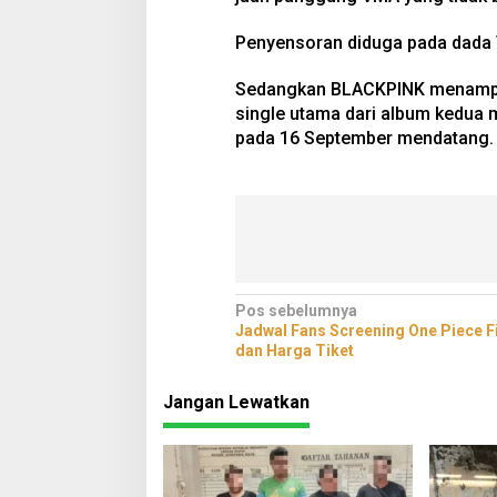
Penyensoran diduga pada dada Vi
Sedangkan BLACKPINK menampilk
single utama dari album kedua m
pada 16 September mendatang. 
Navigasi
Pos sebelumnya
Jadwal Fans Screening One Piece F
pos
dan Harga Tiket
Jangan Lewatkan