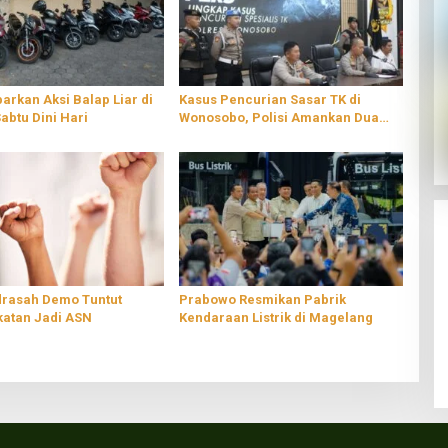
barkan Aksi Balap Liar di
Kasus Pencurian Sasar TK di
Sabtu Dini Hari
Wonosobo, Polisi Amankan Dua
Pelaku
rasah Demo Tuntut
Prabowo Resmikan Pabrik
atan Jadi ASN
Kendaraan Listrik di Magelang