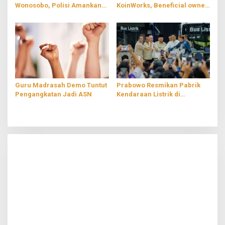
Wonosobo, Polisi Amankan
KoinWorks, Beneficial owner
Dua Pelaku
PT RMS Ditahan
Guru Madrasah Demo Tuntut
Prabowo Resmikan Pabrik
Pengangkatan Jadi ASN
Kendaraan Listrik di
Magelang