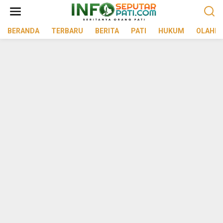
Lewati
ke
konten
BERANDA
TERBARU
BERITA
PATI
HUKUM
OLAHR