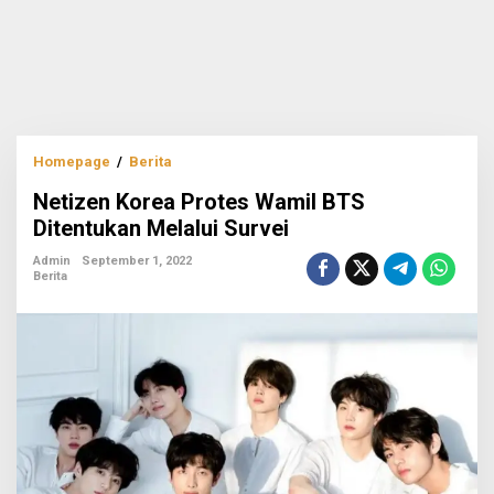
Netizen
Homepage
/
Berita
Korea
Netizen Korea Protes Wamil BTS
Protes
Wamil
Ditentukan Melalui Survei
BTS
Ditentukan
Admin
September 1, 2022
Berita
Melalui
Survei