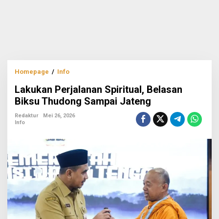
Lakukan
Homepage
/
Info
Perjalanan
Lakukan Perjalanan Spiritual, Belasan
Spiritual,
Belasan
Biksu Thudong Sampai Jateng
Biksu
Thudong
Redaktur
Mei 26, 2026
Info
Sampai
Jateng