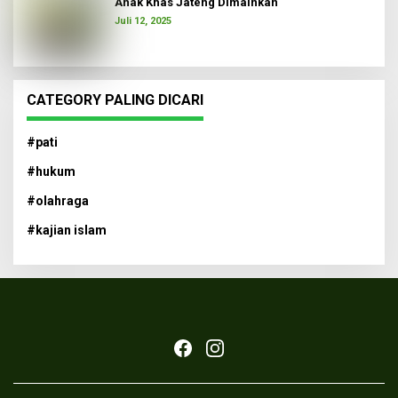
Anak Khas Jateng Dimainkan
Juli 12, 2025
CATEGORY PALING DICARI
#pati
#hukum
#olahraga
#kajian islam