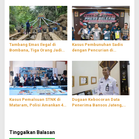
Diamankan
Tambang Emas Ilegal di
Kasus Pembunuhan Sadis
Bombana, Tiga Orang Jadi
dengan Pencurian di
Tersangka
Cirebon, Pelaku PNS
Kasus Pemalsuan STNK di
Dugaan Kebocoran Data
Mataram, Polisi Amankan 4
Penerima Bansos Jateng,
Tersangka
Pemprov Buka Suara
Tinggalkan Balasan