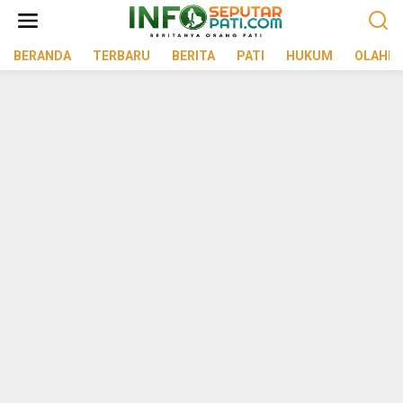
Lewati
ke
konten
BERANDA
TERBARU
BERITA
PATI
HUKUM
OLAHR