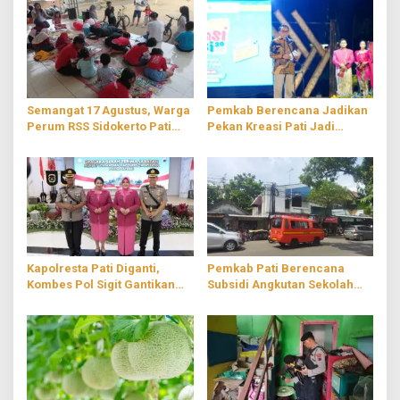
Semangat 17 Agustus, Warga
Pemkab Berencana Jadikan
Perum RSS Sidokerto Pati
Pekan Kreasi Pati Jadi
Ikuti Berbagai Perlombaan
Agenda Tahunan
Kapolresta Pati Diganti,
Pemkab Pati Berencana
Kombes Pol Sigit Gantikan
Subsidi Angkutan Sekolah
Kombes Pol Jaka Wahyudi
Gratis