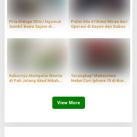
Pria Diduga ODGJ Ngamuk
Polisi Sita 47 Botol Miras dari
Sambil Bawa Sajam di
Operasi di Kayen dan Gabus
Parenggan Pati
Kaburnya Mempelai Wanita
Terungkap! Mahasiswa
di Pati Jelang Akad Nikah,
Nekat Curi Iphone 15 di Kos
Hingga Kini Masih Belum
Wilayah Blaru Pati
Ditemukan
View More