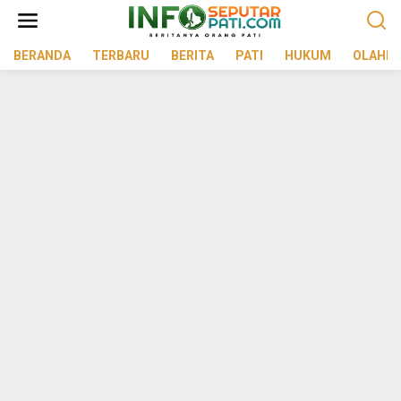
Lewati
ke
konten
BERANDA
TERBARU
BERITA
PATI
HUKUM
OLAHR