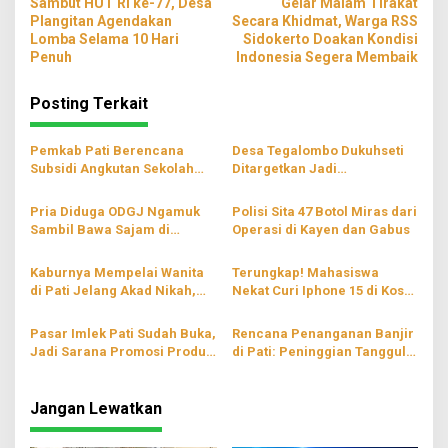
Sambut HUT RI ke-77, Desa
Gelar Malam Tirakat
pos
Plangitan Agendakan
Secara Khidmat, Warga RSS
Lomba Selama 10 Hari
Sidokerto Doakan Kondisi
Penuh
Indonesia Segera Membaik
Posting Terkait
Pemkab Pati Berencana
Desa Tegalombo Dukuhseti
Subsidi Angkutan Sekolah
Ditargetkan Jadi
Gratis
Percontohan Pertanian
Modern
Pria Diduga ODGJ Ngamuk
Polisi Sita 47 Botol Miras dari
Sambil Bawa Sajam di
Operasi di Kayen dan Gabus
Parenggan Pati
Kaburnya Mempelai Wanita
Terungkap! Mahasiswa
di Pati Jelang Akad Nikah,
Nekat Curi Iphone 15 di Kos
Hingga Kini Masih Belum
Wilayah Blaru Pati
Ditemukan
Pasar Imlek Pati Sudah Buka,
Rencana Penanganan Banjir
Jadi Sarana Promosi Produk
di Pati: Peninggian Tanggul
Lokal
hingga Pompanisasi
Jangan Lewatkan