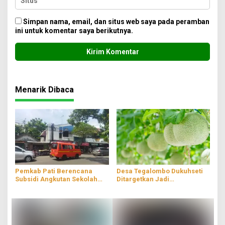
Simpan nama, email, dan situs web saya pada peramban
ini untuk komentar saya berikutnya.
Menarik Dibaca
Pemkab Pati Berencana
Desa Tegalombo Dukuhseti
Subsidi Angkutan Sekolah
Ditargetkan Jadi
Gratis
Percontohan Pertanian
Modern