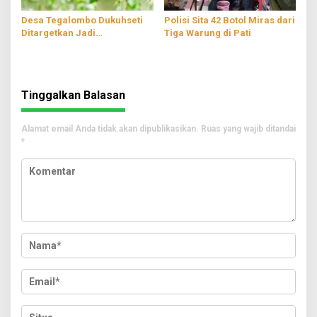
Desa Tegalombo Dukuhseti
Polisi Sita 42 Botol Miras dari
Ditargetkan Jadi
Tiga Warung di Pati
Percontohan Pertanian
Modern
Tinggalkan Balasan
Alamat email Anda tidak akan dipublikasikan.
Ruas yang wajib ditandai
*