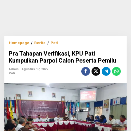
Pra
Homepage
/
Berita
/
Pati
Tahapan
Pra Tahapan Verifikasi, KPU Pati
Verifikasi,
KPU
Kumpulkan Parpol Calon Peserta Pemilu
Pati
Kumpulkan
Admin
Agustus 17, 2022
Pati
Parpol
Calon
Peserta
Pemilu