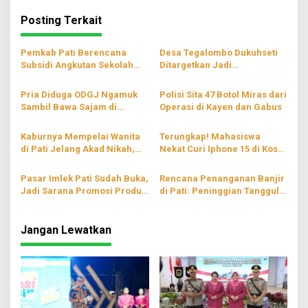
Posting Terkait
Pemkab Pati Berencana
Desa Tegalombo Dukuhseti
Subsidi Angkutan Sekolah
Ditargetkan Jadi
Gratis
Percontohan Pertanian
Modern
Pria Diduga ODGJ Ngamuk
Polisi Sita 47 Botol Miras dari
Sambil Bawa Sajam di
Operasi di Kayen dan Gabus
Parenggan Pati
Kaburnya Mempelai Wanita
Terungkap! Mahasiswa
di Pati Jelang Akad Nikah,
Nekat Curi Iphone 15 di Kos
Hingga Kini Masih Belum
Wilayah Blaru Pati
Ditemukan
Pasar Imlek Pati Sudah Buka,
Rencana Penanganan Banjir
Jadi Sarana Promosi Produk
di Pati: Peninggian Tanggul
Lokal
hingga Pompanisasi
Jangan Lewatkan