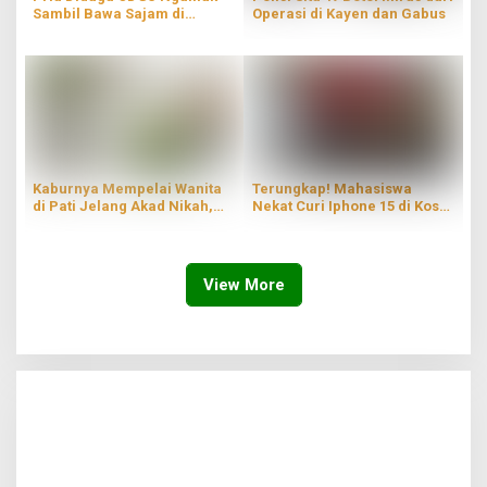
Sambil Bawa Sajam di
Operasi di Kayen dan Gabus
Parenggan Pati
Kaburnya Mempelai Wanita
Terungkap! Mahasiswa
di Pati Jelang Akad Nikah,
Nekat Curi Iphone 15 di Kos
Hingga Kini Masih Belum
Wilayah Blaru Pati
Ditemukan
View More