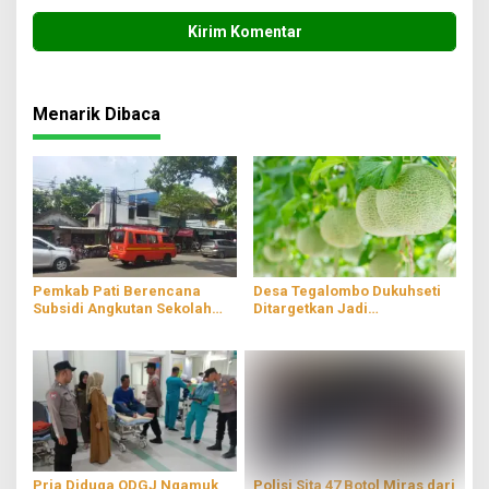
Menarik Dibaca
Pemkab Pati Berencana
Desa Tegalombo Dukuhseti
Subsidi Angkutan Sekolah
Ditargetkan Jadi
Gratis
Percontohan Pertanian
Modern
Pria Diduga ODGJ Ngamuk
Polisi Sita 47 Botol Miras dari