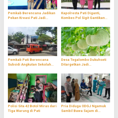
Pemkab Berencana Jadikan
Kapolresta Pati Diganti,
Pekan Kreasi Pati Jadi
Kombes Pol Sigit Gantikan
Agenda Tahunan
Kombes Pol Jaka Wahyudi
Pemkab Pati Berencana
Desa Tegalombo Dukuhseti
Subsidi Angkutan Sekolah
Ditargetkan Jadi
Gratis
Percontohan Pertanian
Modern
Polisi Sita 42 Botol Miras dari
Pria Diduga ODGJ Ngamuk
Tiga Warung di Pati
Sambil Bawa Sajam di
Parenggan Pati