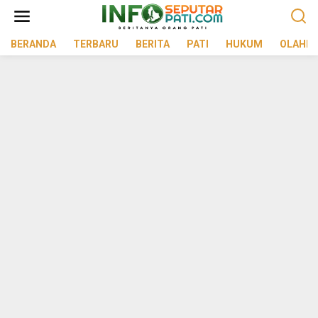
Lewati
ke
konten
BERANDA
TERBARU
BERITA
PATI
HUKUM
OLAHR