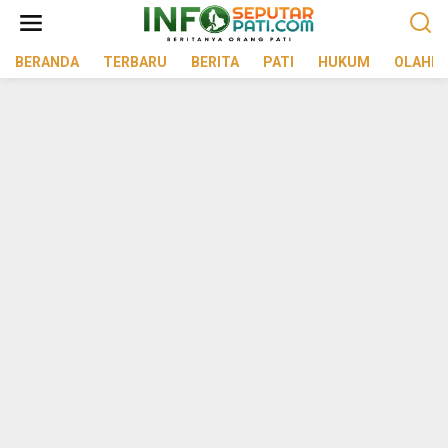
Lewati
ke
konten
BERANDA
TERBARU
BERITA
PATI
HUKUM
OLAHR