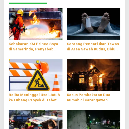
Kebakaran KM Prince Soya
Seorang Pencari Ikan Tewas
di Samarinda, Penyebab
di Area Sawah Kudus, Diduga
Masih Diselidiki
Tersengat Listrik
Balita Meninggal Usai Jatuh
Kasus Pembakaran Dua
ke Lubang Proyek di Tebet
Rumah di Karangawen
Jaksel, Hampir Empat Jam
Demak, Dipicu Dendam
Terjebak
Pribadi