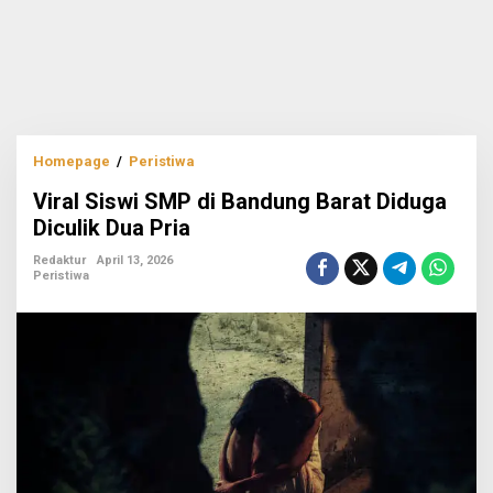
Viral
Homepage
/
Peristiwa
Siswi
Viral Siswi SMP di Bandung Barat Diduga
SMP
di
Diculik Dua Pria
Bandung
Barat
Redaktur
April 13, 2026
Peristiwa
Diduga
Diculik
Dua
Pria