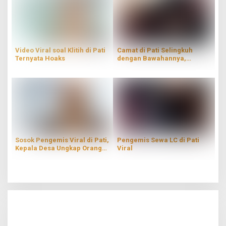
Video Viral soal Klitih di Pati
Camat di Pati Selingkuh
Ternyata Hoaks
dengan Bawahannya,
Penyelidikan Dilakukan
Sosok Pengemis Viral di Pati,
Pengemis Sewa LC di Pati
Kepala Desa Ungkap Orang
Viral
Tua Mampu