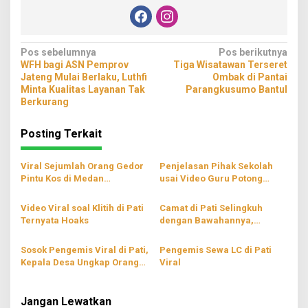
Navigasi
Pos sebelumnya
Pos berikutnya
WFH bagi ASN Pemprov
Tiga Wisatawan Terseret
pos
Jateng Mulai Berlaku, Luthfi
Ombak di Pantai
Minta Kualitas Layanan Tak
Parangkusumo Bantul
Berkurang
Posting Terkait
Viral Sejumlah Orang Gedor
Penjelasan Pihak Sekolah
Pintu Kos di Medan
usai Video Guru Potong
Dinarasikan Pelaku
Seragam Siswa Viral
Pencurian, Polisi Telusuri
Video Viral soal Klitih di Pati
Camat di Pati Selingkuh
Ternyata Hoaks
dengan Bawahannya,
Penyelidikan Dilakukan
Sosok Pengemis Viral di Pati,
Pengemis Sewa LC di Pati
Kepala Desa Ungkap Orang
Viral
Tua Mampu
Jangan Lewatkan