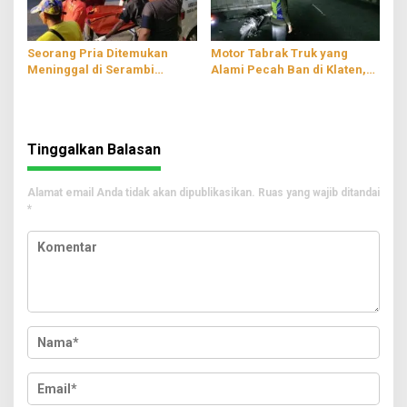
Seorang Pria Ditemukan
Motor Tabrak Truk yang
Meninggal di Serambi
Alami Pecah Ban di Klaten,
Musala Wilayah
Satu Orang Luka-luka
Tulungagung
Tinggalkan Balasan
Alamat email Anda tidak akan dipublikasikan.
Ruas yang wajib ditandai
*