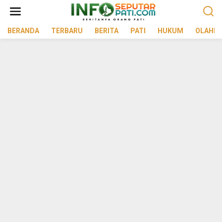
Lewati
ke
konten
BERANDA
TERBARU
BERITA
PATI
HUKUM
OLAHR