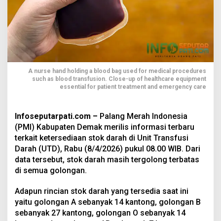
A nurse hand holding a blood bag used for medical procedures
such as blood transfusion. Close-up of healthcare equipment
essential for patient treatment and emergency care
Infoseputarpati.com –
Palang Merah Indonesia
(PMI) Kabupaten Demak merilis informasi terbaru
terkait ketersediaan stok darah di Unit Transfusi
Darah (UTD), Rabu (8/4/2026) pukul 08.00 WIB. Dari
data tersebut, stok darah masih tergolong terbatas
di semua golongan.
Adapun rincian stok darah yang tersedia saat ini
yaitu golongan A sebanyak 14 kantong, golongan B
sebanyak 27 kantong, golongan O sebanyak 14