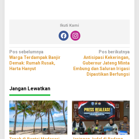
Ikuti Kami
Navigasi
Pos sebelumnya
Pos berikutnya
Warga Terdampak Banjir
Antisipasi Kekeringan,
pos
Demak: Rumah Rusak,
Gubernur Jateng Minta
Harta Hanyut
Embung dan Saluran Irigasi
Dipastikan Berfungsi
Jangan Lewatkan
Tanah di Pantai Madasari
Jaringan Judol di Padang