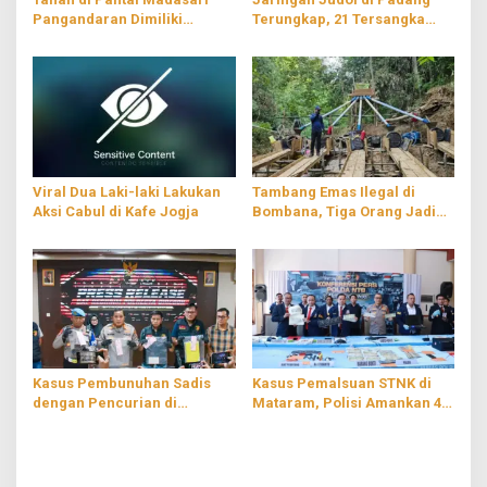
Pangandaran Dimiliki
Terungkap, 21 Tersangka
Perorangan, Dedi Mulyadi:
Diamankan
Batalkan Sertifikat
Viral Dua Laki-laki Lakukan
Tambang Emas Ilegal di
Aksi Cabul di Kafe Jogja
Bombana, Tiga Orang Jadi
Tersangka
Kasus Pembunuhan Sadis
Kasus Pemalsuan STNK di
dengan Pencurian di
Mataram, Polisi Amankan 4
Cirebon, Pelaku PNS
Tersangka