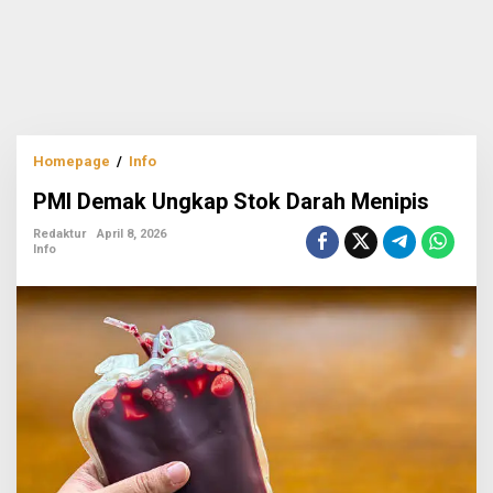
PMI
Homepage
/
Info
Demak
PMI Demak Ungkap Stok Darah Menipis
Ungkap
Stok
Redaktur
April 8, 2026
Darah
Info
Menipis