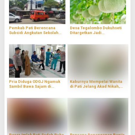
Pemkab Pati Berencana
Desa Tegalombo Dukuhseti
Subsidi Angkutan Sekolah
Ditargetkan Jadi
Gratis
Percontohan Pertanian
Modern
Pria Diduga ODGJ Ngamuk
Kaburnya Mempelai Wanita
Sambil Bawa Sajam di
di Pati Jelang Akad Nikah,
Parenggan Pati
Hingga Kini Masih Belum
Ditemukan
Pasar Imlek Pati Sudah Buka,
Rencana Penanganan Banjir