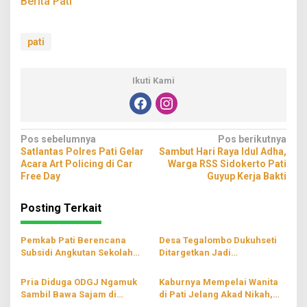
Berita Pati
pati
Ikuti Kami
Navigasi
Pos sebelumnya
Pos berikutnya
Satlantas Polres Pati Gelar
Sambut Hari Raya Idul Adha,
pos
Acara Art Policing di Car
Warga RSS Sidokerto Pati
Free Day
Guyup Kerja Bakti
Posting Terkait
Pemkab Pati Berencana
Desa Tegalombo Dukuhseti
Subsidi Angkutan Sekolah
Ditargetkan Jadi
Gratis
Percontohan Pertanian
Modern
Pria Diduga ODGJ Ngamuk
Kaburnya Mempelai Wanita
Sambil Bawa Sajam di
di Pati Jelang Akad Nikah,
Parenggan Pati
Hingga Kini Masih Belum