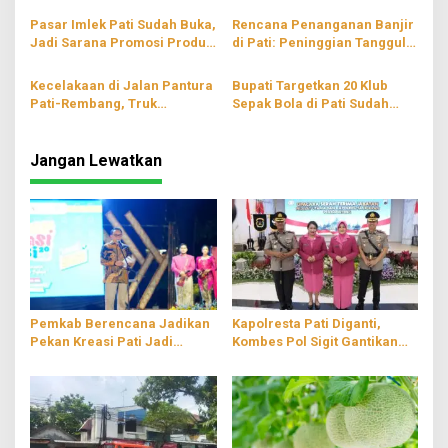
Ditemukan
Pasar Imlek Pati Sudah Buka,
Rencana Penanganan Banjir
Jadi Sarana Promosi Produk
di Pati: Peninggian Tanggul
Lokal
hingga Pompanisasi
Kecelakaan di Jalan Pantura
Bupati Targetkan 20 Klub
Pati-Rembang, Truk
Sepak Bola di Pati Sudah
Terperosok ke Sungai
Berbadan Hukum
Jangan Lewatkan
Pemkab Berencana Jadikan
Kapolresta Pati Diganti,
Pekan Kreasi Pati Jadi
Kombes Pol Sigit Gantikan
Agenda Tahunan
Kombes Pol Jaka Wahyudi