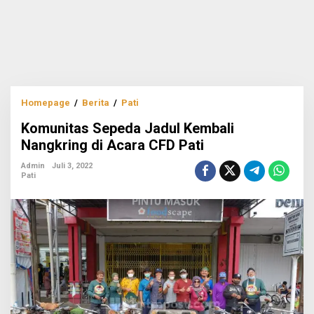
Komunitas
Homepage
/
Berita
/
Pati
Sepeda
Komunitas Sepeda Jadul Kembali
Jadul
Kembali
Nangkring di Acara CFD Pati
Nangkring
di
Admin
Juli 3, 2022
Pati
Acara
CFD
Pati