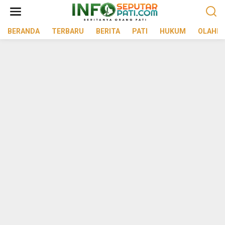
Lewati
ke
konten
BERANDA
TERBARU
BERITA
PATI
HUKUM
OLAHR