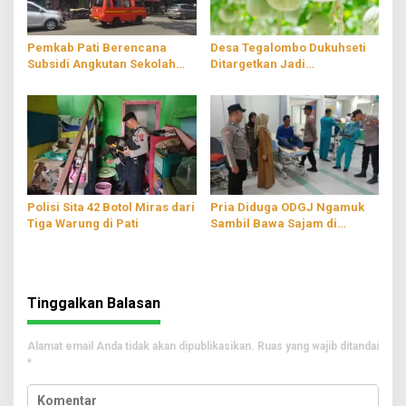
Pemkab Pati Berencana
Desa Tegalombo Dukuhseti
Subsidi Angkutan Sekolah
Ditargetkan Jadi
Gratis
Percontohan Pertanian
Modern
Polisi Sita 42 Botol Miras dari
Pria Diduga ODGJ Ngamuk
Tiga Warung di Pati
Sambil Bawa Sajam di
Parenggan Pati
Tinggalkan Balasan
Alamat email Anda tidak akan dipublikasikan.
Ruas yang wajib ditandai
*