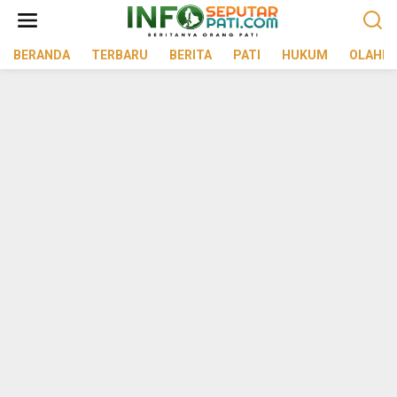
Lewati
ke
konten
BERANDA
TERBARU
BERITA
PATI
HUKUM
OLAHR