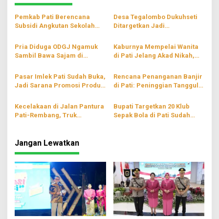
Pemkab Pati Berencana
Desa Tegalombo Dukuhseti
Subsidi Angkutan Sekolah
Ditargetkan Jadi
Gratis
Percontohan Pertanian
Modern
Pria Diduga ODGJ Ngamuk
Kaburnya Mempelai Wanita
Sambil Bawa Sajam di
di Pati Jelang Akad Nikah,
Parenggan Pati
Hingga Kini Masih Belum
Ditemukan
Pasar Imlek Pati Sudah Buka,
Rencana Penanganan Banjir
Jadi Sarana Promosi Produk
di Pati: Peninggian Tanggul
Lokal
hingga Pompanisasi
Kecelakaan di Jalan Pantura
Bupati Targetkan 20 Klub
Pati-Rembang, Truk
Sepak Bola di Pati Sudah
Terperosok ke Sungai
Berbadan Hukum
Jangan Lewatkan