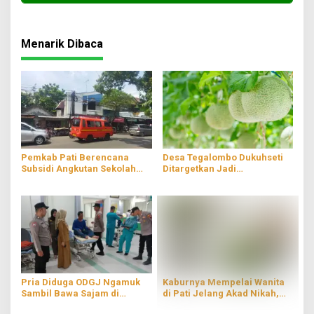
Menarik Dibaca
Pemkab Pati Berencana
Desa Tegalombo Dukuhseti
Subsidi Angkutan Sekolah
Ditargetkan Jadi
Gratis
Percontohan Pertanian
Modern
Pria Diduga ODGJ Ngamuk
Kaburnya Mempelai Wanita
Sambil Bawa Sajam di
di Pati Jelang Akad Nikah,
Parenggan Pati
Hingga Kini Masih Belum