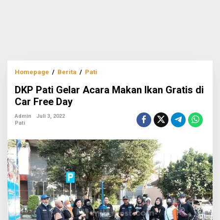
DKP
Homepage
/
Berita
/
Pati
Pati
DKP Pati Gelar Acara Makan Ikan Gratis di
Gelar
Acara
Car Free Day
Makan
Ikan
Admin
Juli 3, 2022
Pati
Gratis
di
Car
Free
Day