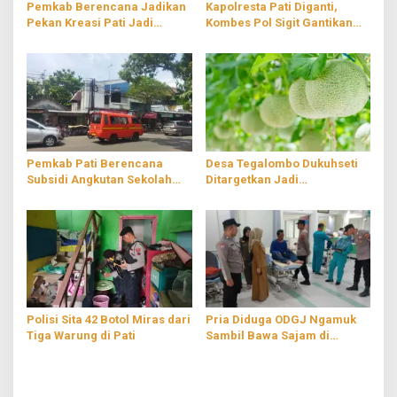
Pemkab Berencana Jadikan
Kapolresta Pati Diganti,
Pekan Kreasi Pati Jadi
Kombes Pol Sigit Gantikan
Agenda Tahunan
Kombes Pol Jaka Wahyudi
Pemkab Pati Berencana
Desa Tegalombo Dukuhseti
Subsidi Angkutan Sekolah
Ditargetkan Jadi
Gratis
Percontohan Pertanian
Modern
Polisi Sita 42 Botol Miras dari
Pria Diduga ODGJ Ngamuk
Tiga Warung di Pati
Sambil Bawa Sajam di
Parenggan Pati